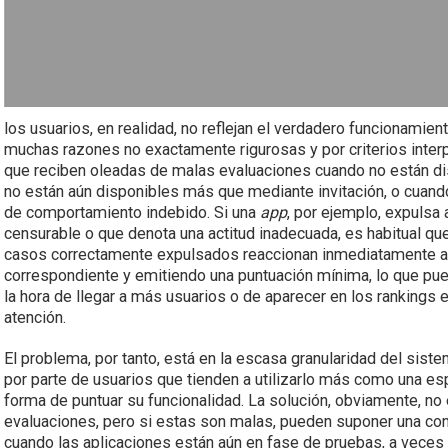
los usuarios, en realidad, no reflejan el verdadero funcionamien
muchas razones no exactamente rigurosas y por criterios interp
que reciben oleadas de malas evaluaciones cuando no están d
no están aún disponibles más que mediante invitación, o cuando
de comportamiento indebido. Si una
app
, por ejemplo, expulsa
censurable o que denota una actitud inadecuada, es habitual 
casos correctamente expulsados reaccionan inmediatamente ac
correspondiente y emitiendo una puntuación mínima, lo que pued
la hora de llegar a más usuarios o de aparecer en los ranking
atención.
El problema, por tanto, está en la escasa granularidad del siste
por parte de usuarios que tienden a utilizarlo más como una 
forma de puntuar su funcionalidad. La solución, obviamente, no 
evaluaciones, pero si estas son malas, pueden suponer una cond
cuando las aplicaciones están aún en fase de pruebas, a vece