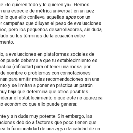
ue «lo quieren todo y lo quieren ya». Hemos
 una especie de métrica universal, en un juez
o lo que ello conlleva: aquellas
apps
con un
r campañas que diluyan el peso de evaluaciones
os, pero los pequeños desarrolladores, sin duda,
dado su los términos de la ecuación entre
omento.
o, a evaluaciones en plataformas sociales de
ción puede deberse a que tu establecimiento es
tica (dificultad para obtener una mesa, por
s de nombre o problemas con connotaciones
inan para emitir malas recomendaciones sin una
to y se limitan a poner en práctica un patrón
 muy baja que determina que otros posibles
iderar el establecimiento o que este no aparezca
icio económico que ello puede generar.
te y sin duda muy potente. Sin embargo, las
ciones debido a factores que poco tienen que
ea la funcionalidad de una
app
o la calidad de un