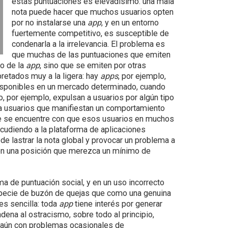
estas puntuaciones es elevadísimo: una mala
nota puede hacer que muchos usuarios opten
por no instalarse una
app
, y en un entorno
fuertemente competitivo, es susceptible de
condenarla a la irrelevancia. El problema es
que muchas de las puntuaciones que emiten
to de la
app
, sino que se emiten por otras
retados muy a la ligera: hay
apps
, por ejemplo,
isponibles en un mercado determinado, cuando
, por ejemplo, expulsan a usuarios por algún tipo
 a usuarios que manifiestan un comportamiento
que se encuentre con que esos usuarios en muchos
udiendo a la plataforma de aplicaciones
e lastrar la nota global y provocar un problema a
s en una posición que merezca un mínimo de
ma de puntuación social, y en un uso incorrecto
especie de buzón de quejas que como una genuina
es sencilla: toda
app
tiene interés por generar
ena al ostracismo, sobre todo al principio,
s aún con problemas ocasionales de