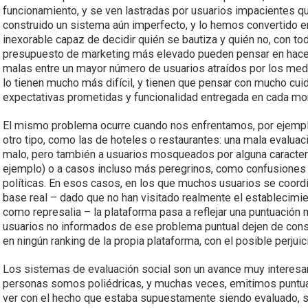
funcionamiento, y se ven lastradas por usuarios impacientes q
construido un sistema aún imperfecto, y lo hemos convertido en
inexorable capaz de decidir quién se bautiza y quién no, con tod
presupuesto de marketing más elevado pueden pensar en hace
malas entre un mayor número de usuarios atraídos por los medi
lo tienen mucho más difícil, y tienen que pensar con mucho cui
expectativas prometidas y funcionalidad entregada en cada m
El mismo problema ocurre cuando nos enfrentamos, por ejempl
otro tipo, como las de hoteles o restaurantes: una mala evalua
malo, pero también a usuarios mosqueados por alguna caracterís
ejemplo) o a casos incluso más peregrinos, como confusione
políticas. En esos casos, en los que muchos usuarios se coord
base real – dado que no han visitado realmente el establecimien
como represalia – la plataforma pasa a reflejar una puntuación
usuarios no informados de ese problema puntual dejen de cons
en ningún ranking de la propia plataforma, con el posible perju
Los sistemas de evaluación social son un avance muy interesan
personas somos poliédricas, y muchas veces, emitimos puntua
ver con el hecho que estaba supuestamente siendo evaluado, s