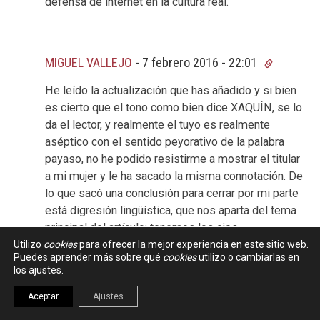
defensa de internet en la cultura real.
MIGUEL VALLEJO
-
7 febrero 2016 - 22:01
He leído la actualización que has añadido y si bien
es cierto que el tono como bien dice XAQUÍN, se lo
da el lector, y realmente el tuyo es realmente
aséptico con el sentido peyorativo de la palabra
payaso, no he podido resistirme a mostrar el titular
a mi mujer y le ha sacado la misma connotación. De
lo que sacó una conclusión para cerrar por mi parte
está digresión lingüística, que nos aparta del tema
principal del artículo: tenemos los ojos
acostumbrados a asociar de una forma negativa el
Utilizo
cookies
para ofrecer la mejor experiencia en este sitio web.
Puedes aprender más sobre qué
cookies
utilizo o cambiarlas en
término payaso al referirnos a un individuo.
los ajustes.
Aceptar
Ajustes