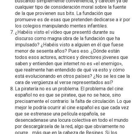
buscando simplemente conveniencia, y carecen ya de
cualquier tipo de consideración moral sobre la fuente
de la que provienen sus bits. La fundación que
promueve es de esas que pretenden dedicarse a ir por
los colegios manipulando mentes infantiles.
¿Habéis visto el vídeo que presentó durante su
discurso como magna obra de la fundación que ha
impulsado? ¿Habéis visto a alguien en él que fuese
menor de sesenta años? Pues eso. ¿Dónde están
todos esos actores, actrices y directores jóvenes que
saben y entienden que internet no es «el enemigo»,
que realmente han entendido de qué va esto y cómo
está evolucionando en otros países? ¿No se les cae la
cara de vergüenza al verse representados así?
La piratería no es un problema. El problema del cine
español no es que se piratee, que no se hace, sino
precisamente el contrario: la falta de circulación. Lo que
mejor le podría ocurrir al cine español es que cada vez
que se estrenase una película española, se
desencadenase una locura colectiva en todo el mundo
por descargársela de la red, algo que obviamente no
ocurre… más que en la cabeza de Resines. Si los