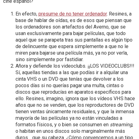
cine español?
En efecto,
presume de no tener ordenador
. Resines, a
base de hablar de oídas, es de esos que piensan que
los ordenadores son artefactos del Averno, que se
usan exclusivamente para bajar películas, que todo
aquel que se parapeta tras sus pantallas es algún tipo
de delincuente que espera simplemente a que no le
miren para bajarse una película más, ya no por verla,
sino simplemente por fastidiar.
Añora y defiende los videoclubs. ¡¡LOS VIDEOCLUBS!!!
Sí, aquellas tiendas a las que podías ir a alquilar una
cinta VHS o un DVD que tenías que devolver a los
pocos días si no querías pagar una multa, cintas o
discos que reproducías en aparatos específicos para
ello. Resines, imagino, ignora que los vídeos VHS hace
años que no se venden, que los reproductores de DVD
tienen ventas únicamente residuales, y que la inmensa
mayoría de las películas ya no están vinculadas a
formatos físicos, y o bien se consumen en
streaming
,
o habitan en unos discos solo marginalmente más
duros… que su cabeza. ¿Cómo convencemos a un tipo