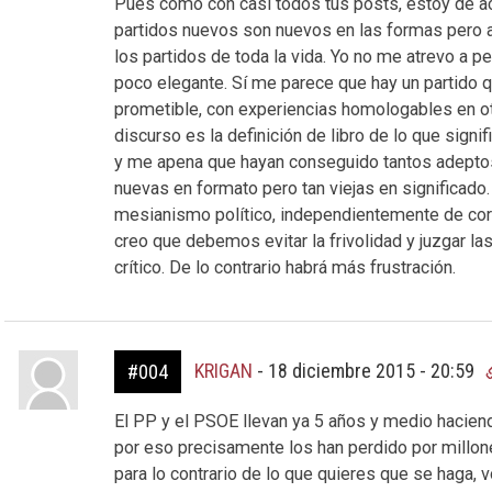
Pues como con casi todos tus posts, estoy de a
partidos nuevos son nuevos en las formas pero 
los partidos de toda la vida. Yo no me atrevo a pe
poco elegante. Sí me parece que hay un partido 
prometible, con experiencias homologables en o
discurso es la definición de libro de lo que si
y me apena que hayan conseguido tantos adeptos
nuevas en formato pero tan viejas en significado.
mesianismo político, independientemente de corri
creo que debemos evitar la frivolidad y juzgar la
crítico. De lo contrario habrá más frustración.
KRIGAN
-
18 diciembre 2015 - 20:59
#004
El PP y el PSOE llevan ya 5 años y medio haciendo
por eso precisamente los han perdido por millones
para lo contrario de lo que quieres que se haga,