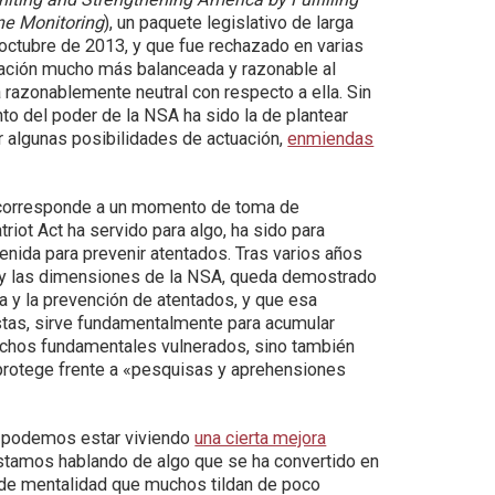
ne Monitoring
), un paquete legislativo de larga
 octubre de 2013, y que fue rechazado en varias
ación mucho más balanceada y razonable al
 razonablemente neutral con respecto a ella. Sin
to del poder de la NSA ha sido la de plantear
ar algunas posibilidades de actuación,
enmiendas
 corresponde a un momento de toma de
riot Act ha servido para algo, ha sido para
tenida para prevenir atentados. Tras varios años
s y las dimensiones de la NSA, queda demostrado
ia y la prevención de atentados, y que esa
ristas, sirve fundamentalmente para acumular
echos fundamentales vulnerados, sino también
 protege frente a «pesquisas y aprehensiones
ue podemos estar viviendo
una cierta mejora
stamos hablando de algo que se ha convertido en
 de mentalidad que muchos tildan de poco