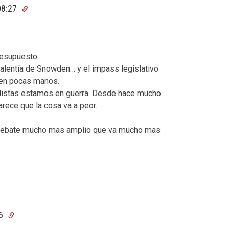
 08:27
resupuesto.
valentía de Snowden… y el impass legislativo
 en pocas manos.
listas estamos en guerra. Desde hace mucho
ece que la cosa va a peor.
n debate mucho mas amplio que va mucho mas
06