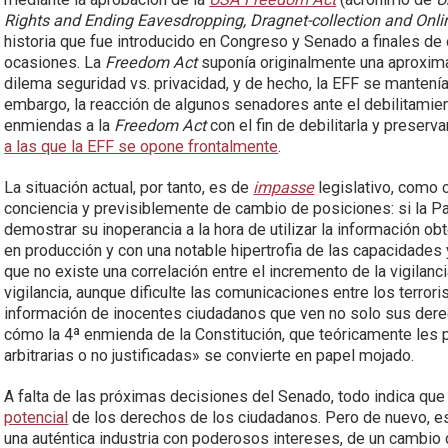
Rights and Ending Eavesdropping, Dragnet-collection and Onli
historia que fue introducido en Congreso y Senado a finales de
ocasiones. La
Freedom Act
suponía originalmente una aproxim
dilema seguridad vs. privacidad, y de hecho, la EFF se mantenía
embargo, la reacción de algunos senadores ante el debilitamien
enmiendas a la
Freedom Act
con el fin de debilitarla y preserv
a las que la EFF se opone frontalmente
.
La situación actual, por tanto, es de
impasse
legislativo, como
conciencia y previsiblemente de cambio de posiciones: si la Pat
demostrar su inoperancia a la hora de utilizar la información ob
en producción y con una notable hipertrofia de las capacidade
que no existe una correlación entre el incremento de la vigilanc
vigilancia, aunque dificulte las comunicaciones entre los terro
información de inocentes ciudadanos que ven no solo sus der
cómo la 4ª enmienda de la Constitución, que teóricamente les
arbitrarias o no justificadas» se convierte en papel mojado.
A falta de las próximas decisiones del Senado, todo indica q
potencial
de los derechos de los ciudadanos. Pero de nuevo, e
una auténtica industria con poderosos intereses, de un cambio