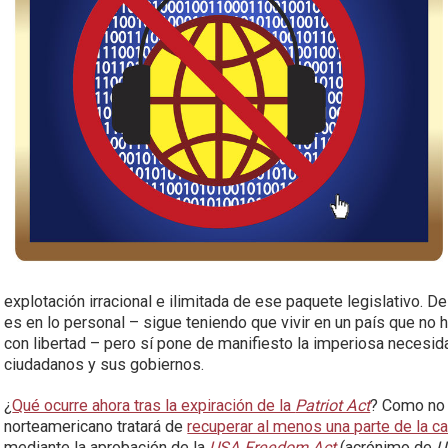
explotación irracional e ilimitada de ese paquete legislativo. 
es en lo personal – sigue teniendo que vivir en un país que no 
con libertad – pero sí pone de manifiesto la imperiosa necesida
ciudadanos y sus gobiernos.
¿
Qué ocurre ahora tras la expiración de la
Patriot Act
? Como no 
norteamericano tratará de
recuperar al menos una parte de la 
mediante la aprobación de la
USA Freedom Act
(acrónimo de
U