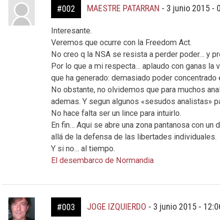
MAESTRE PATARRAN
-
3 junio 2015 -
#002
Interesante.
Veremos que ocurre con la Freedom Act.
No creo q la NSA se resista a perder poder… y p
Por lo que a mi respecta… aplaudo con ganas la 
que ha generado: demasiado poder concentrado
No obstante, no olvidemos que para muchos ana
ademas. Y segun algunos «sesudos analistas» par
No hace falta ser un lince para intuirlo.
En fin… Aqui se abre una zona pantanosa con u
allá de la defensa de las libertades individuales.
Y si no… al tiempo.
El desembarco de Normandia
JOGE IZQUIERDO
-
3 junio 2015 - 12:
#003