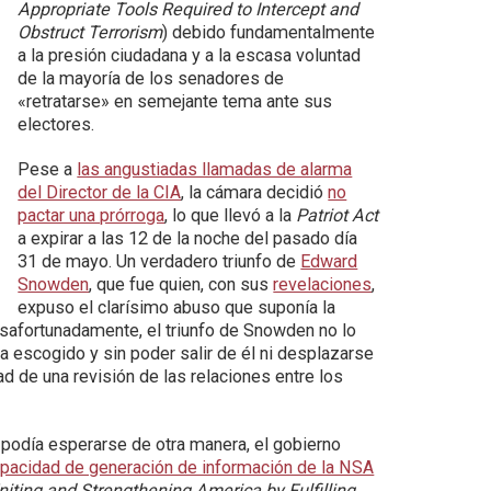
Appropriate Tools Required to Intercept and
Obstruct Terrorism
) debido fundamentalmente
a la presión ciudadana y a la escasa voluntad
de la mayoría de los senadores de
«retratarse» en semejante tema ante sus
electores.
Pese a
las angustiadas llamadas de alarma
del Director de la CIA
, la cámara decidió
no
pactar una prórroga
, lo que llevó a la
Patriot Act
a expirar a las 12 de la noche del pasado día
31 de mayo. Un verdadero triunfo de
Edward
Snowden
, que fue quien, con sus
revelaciones
,
expuso el clarísimo abuso que suponía la
Desafortunadamente, el triunfo de Snowden no lo
ha escogido y sin poder salir de él ni desplazarse
d de una revisión de las relaciones entre los
podía esperarse de otra manera, el gobierno
capacidad de generación de información de la NSA
niting and Strengthening America by Fulfilling