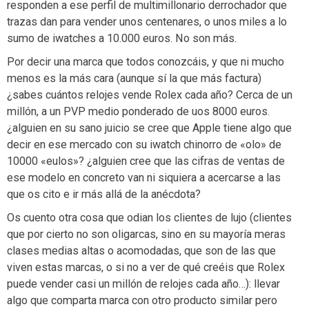
responden a ese perfil de multimillonario derrochador que
trazas dan para vender unos centenares, o unos miles a lo
sumo de iwatches a 10.000 euros. No son más.
Por decir una marca que todos conozcáis, y que ni mucho
menos es la más cara (aunque sí la que más factura)
¿sabes cuántos relojes vende Rolex cada año? Cerca de un
millón, a un PVP medio ponderado de uos 8000 euros.
¿alguien en su sano juicio se cree que Apple tiene algo que
decir en ese mercado con su iwatch chinorro de «olo» de
10000 «eulos»? ¿alguien cree que las cifras de ventas de
ese modelo en concreto van ni siquiera a acercarse a las
que os cito e ir más allá de la anécdota?
Os cuento otra cosa que odian los clientes de lujo (clientes
que por cierto no son oligarcas, sino en su mayoría meras
clases medias altas o acomodadas, que son de las que
viven estas marcas, o si no a ver de qué creéis que Rolex
puede vender casi un millón de relojes cada año…): llevar
algo que comparta marca con otro producto similar pero