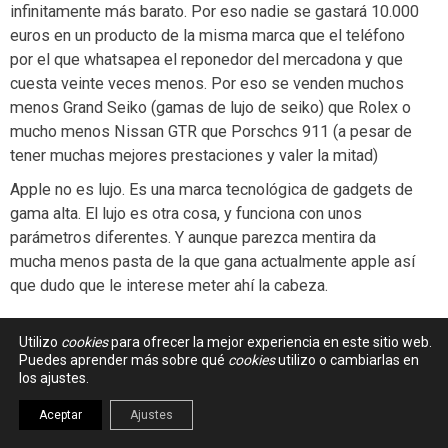
infinitamente más barato. Por eso nadie se gastará 10.000
euros en un producto de la misma marca que el teléfono
por el que whatsapea el reponedor del mercadona y que
cuesta veinte veces menos. Por eso se venden muchos
menos Grand Seiko (gamas de lujo de seiko) que Rolex o
mucho menos Nissan GTR que Porschcs 911 (a pesar de
tener muchas mejores prestaciones y valer la mitad)
Apple no es lujo. Es una marca tecnológica de gadgets de
gama alta. El lujo es otra cosa, y funciona con unos
parámetros diferentes. Y aunque parezca mentira da
mucha menos pasta de la que gana actualmente apple así
que dudo que le interese meter ahí la cabeza.
Utilizo
cookies
para ofrecer la mejor experiencia en este sitio web.
Puedes aprender más sobre qué
cookies
utilizo o cambiarlas en
MIGUEL
-
11 marzo 2015 - 11:27
#023
los ajustes.
Aceptar
Ajustes
En un mundo normal, en un pais normal, en un blog normal…