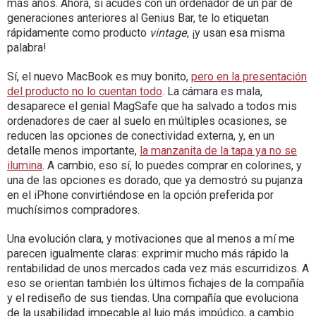
mas años. Ahora, si acudes con un ordenador de un par de
generaciones anteriores al Genius Bar, te lo etiquetan
rápidamente como producto
vintage
, ¡y usan esa misma
palabra!
Sí, el nuevo MacBook es muy bonito,
pero en la presentación
del producto no lo cuentan todo
. La cámara es mala,
desaparece el genial MagSafe que ha salvado a todos mis
ordenadores de caer al suelo en múltiples ocasiones, se
reducen las opciones de conectividad externa, y, en un
detalle menos importante,
la manzanita de la tapa ya no se
ilumina
. A cambio, eso sí, lo puedes comprar en colorines, y
una de las opciones es dorado, que ya demostró su pujanza
en el iPhone convirtiéndose en la opción preferida por
muchísimos compradores.
Una evolución clara, y motivaciones que al menos a mí me
parecen igualmente claras: exprimir mucho más rápido la
rentabilidad de unos mercados cada vez más escurridizos. A
eso se orientan también los últimos fichajes de la compañía
y el rediseño de sus tiendas. Una compañía que evoluciona
de la usabilidad impecable al lujo más impúdico, a cambio