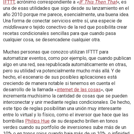
IFTTT
, acrónimo correspondiente a
«
IF This Then That
«
, es
una de esas utilidades que sigo desde su lanzamiento en el
año 2010 porque me parece, esencialmente, una buena idea.
Una forma de conectar servicios entre sí, una especie de
middleware
o tejido conectivo de la red que posibilita crear
recetas condicionales sencillas para que cuando pasa
cualquier cosa, se desencadene cualquier otra.
Muchas personas que conozco utilizan IFTTT para
automatizar eventos, como por ejemplo, que cuando publican
algo en una red, sea republicada automáticamente en otras,
pero su utilidad va potencialmente mucho más allá. Y de
hecho, el escenario de sus posibles aplicaciones está
creciendo de manera notable si tenemos en cuenta el
desarrollo de la llamada «
internet de las cosas
«, que
incrementa muchísimo la cantidad de cosas que se pueden
interconectar y unir mediante reglas condicionales. De hecho,
este tipo de reglas posibilitan una unión muy interesante
entre lo virtual y lo físico, como el inversor que hace que las
bombillas
Philips Hue
de su despacho brillen en tonos
verdes cuando su portfolio de inversiones sube más de un
10% o en tonos rojos cuando baja más de un 10%, o infinidad