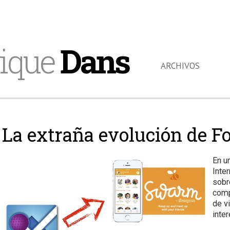
ique
Dans
ARCHIVOS
La extraña evolución de F
En u
Inte
sobr
comp
de v
inte