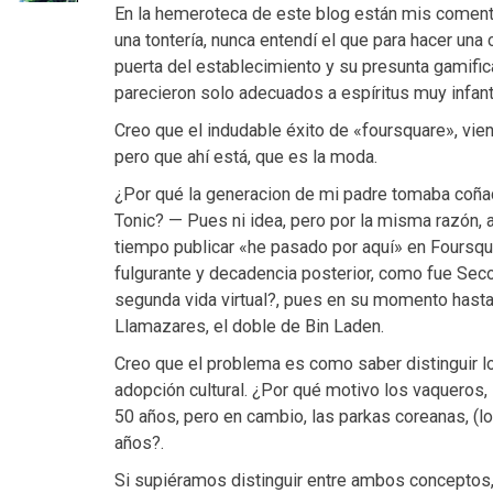
En la hemeroteca de este blog están mis coment
una tontería, nunca entendí el que para hacer una c
puerta del establecimiento y su presunta gamifi
parecieron solo adecuados a espíritus muy infant
Creo que el indudable éxito de «foursquare», vien
pero que ahí está, que es la moda.
¿Por qué la generacion de mi padre tomaba coñac
Tonic? — Pues ni idea, pero por la misma razón, 
tiempo publicar «he pasado por aquí» en Foursqu
fulgurante y decadencia posterior, como fue Sec
segunda vida virtual?, pues en su momento hast
Llamazares, el doble de Bin Laden.
Creo que el problema es como saber distinguir l
adopción cultural. ¿Por qué motivo los vaqueros,
50 años, pero en cambio, las parkas coreanas, (
años?.
Si supiéramos distinguir entre ambos conceptos,