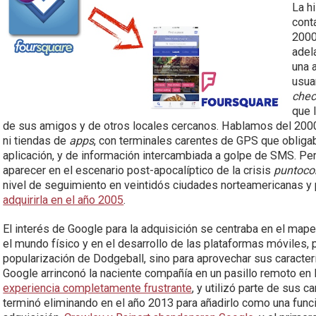
La h
cont
2000
adel
una 
usua
chec
que l
de sus amigos y de otros locales cercanos. Hablamos del 200
ni tiendas de
apps
, con terminales carentes de GPS que obligaba
aplicación, y de información intercambiada a golpe de SMS. Pe
aparecer en el escenario post-apocalíptico de la crisis
puntoc
nivel de seguimiento en veintidós ciudades norteamericanas y
adquirirla en el año 2005
.
El interés de Google para la adquisición se centraba en el map
el mundo físico y en el desarrollo de las plataformas móviles, pe
popularización de Dodgeball, sino para aprovechar sus caracte
Google arrinconó la naciente compañía en un pasillo remoto en
experiencia completamente frustrante
, y utilizó parte de sus c
terminó eliminando en el año 2013 para añadirlo como una fun