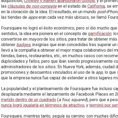
adquisición,
Crowley y Rainert abandonaron Google
, y el primer
las
cláusulas de
non-compete
en el estado de
California
, se e
en la clonación de la idea. El resultado, en un mundo
post-iPhon
las tiendas de
apps
eran cada vez más ubicuos, se llamó Foursq
Foursquare no logró el éxito económico, pero sí dio mucho que
sentidos, la idea era pionera en el concepto de
gamificación
: l
convertirse en
mayors
de los sitios, para tratar de obtener más
obtener
badges
, insignias que eran concedidas tras superar u
llevó a la compañía a obtener el mejor mapa colaborativo del mu
tiendas, bares, restaurantes, etc., en muchos casos con reco
duplicidades y fallos, pero que iban siendo progresivamente c
administradores de los sitios. En Nueva York, además, ciudad 
promociones y descuentos vinculados al uso de la
app
, lo que
que la empresa nunca fue capaz de extender a otros lugares m
La popularidad y el planteamiento de Foursquare fue incluso ca
desplazarla mediante el lanzamiento de Facebook Places en 20
metido dentro de un cuadrado
(
a four, squared
), pero que a pes
nunca logró igualarla en términos de atractivo
, y
terminó por se
Foursquare, mientras tanto, seguía su camino: con muchas dific