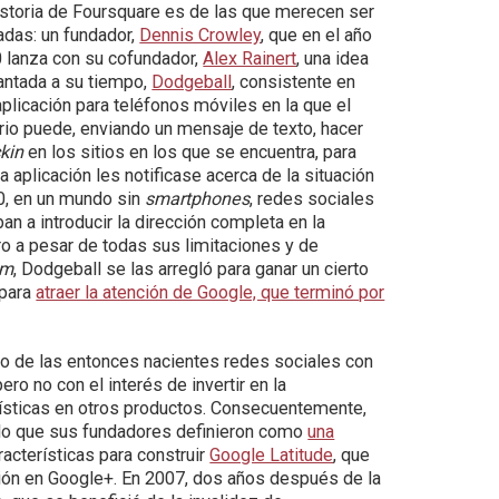
istoria de Foursquare es de las que merecen ser
adas: un fundador,
Dennis Crowley
, que en el año
 lanza con su cofundador,
Alex Rainert
, una idea
antada a su tiempo,
Dodgeball
, consistente en
aplicación para teléfonos móviles en la que el
rio puede, enviando un mensaje de texto, hacer
kin
en los sitios en los que se encuentra, para
a aplicación les notificase acerca de la situación
0, en un mundo sin
smartphones
, redes sociales
n a introducir la dirección completa en la
ro a pesar de todas sus limitaciones y de
om
, Dodgeball se las arregló para ganar un cierto
 para
atraer la atención de Google, que terminó por
eo de las entonces nacientes redes sociales con
ro no con el interés de invertir en la
rísticas en otros productos. Consecuentemente,
 lo que sus fundadores definieron como
una
aracterísticas para construir
Google Latitude
, que
ción en Google+. En 2007, dos años después de la