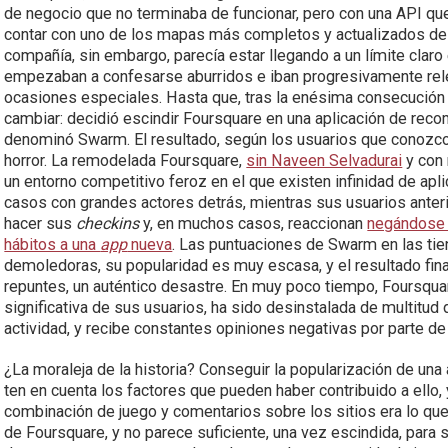
de negocio que no terminaba de funcionar, pero con una API qu
contar con uno de los mapas más completos y actualizados del 
compañía, sin embargo, parecía estar llegando a un límite clar
empezaban a confesarse aburridos e iban progresivamente rele
ocasiones especiales. Hasta que, tras la enésima consecución 
cambiar: decidió escindir Foursquare en una aplicación de reco
denominó Swarm. El resultado, según los usuarios que conozco 
horror. La remodelada Foursquare,
sin Naveen Selvadurai
y con 
un entorno competitivo feroz en el que existen infinidad de ap
casos con grandes actores detrás, mientras sus usuarios anterio
hacer sus
checkins
y, en muchos casos, reaccionan
negándose 
hábitos a una
app
nueva
. Las puntuaciones de Swarm en las ti
demoledoras, su popularidad es muy escasa, y el resultado fina
repuntes, un auténtico desastre. En muy poco tiempo, Foursqua
significativa de sus usuarios, ha sido desinstalada de multitud
actividad, y recibe constantes opiniones negativas por parte de 
¿La moraleja de la historia? Conseguir la popularización de una a
ten en cuenta los factores que pueden haber contribuido a ello,
combinación de juego y comentarios sobre los sitios era lo q
de Foursquare, y no parece suficiente, una vez escindida, para 