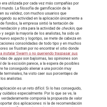
e era utilizada por cada vez más compañías por
mundo. La filosofía de gamificación de la
o en su validez, con muchos usuarios que
gando su actividad en la aplicación únicamente a
de fondos, la empresa sintió la tentación de
mendación y otra para la actividad de
checkin
, que
y según la mayoría de los analistas, ha sido un
nuevo aspecto y logotipo, se mete de cabeza en
licaciones consolidadas de todo tipo y en muchos
res se frustran por no encontrar el sitio donde
a instalar Swarm o no queriendo traspasar sus
endas de
apps
son bajísimas, las opiniones son
l de la escisión parece, a la espera de posibles
re ha conseguido alienar a una porción muy
 de terminales, ha visto caer sus porcentajes de
los analistas.
plicación es un reto difícil. Si lo has conseguido,
 y cuídalos especialmente. Por lo que se ve, la
ue verdaderamente componía la propuesta de valor
soportar dos aplicaciones: ni la de recomendación