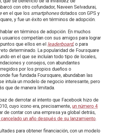
o, que se benefició de la invalidez de
mbarcó con otro cofundador, Naveen Selvadurai,
e
en el que los
smartphones
dotados con GPS y
uare, y fue un éxito en términos de adopción.
 hablar en términos de adopción. En muchos
os usuarios competían con sus amigos para lograr
 puntos que ellos en el
leaderboard
, o para
n reto determinado. La popularidad de Foursquare
ndo en el que se incluían todo tipo de locales,
mendaciones y consejos, con abundantes
orregidos por los propios dueños o
donde fue fundada Foursquare, abundaban las
 se intuía un modelo de negocio interesante, pero
ás que de manera limitada.
paz de derrotar al intento que Facebook hizo de
10, cuyo icono era, precisamente,
un número 4
ar de contar con una empresa ya global detrás,
r cancelado un año después de su lanzamiento
.
ultades para obtener financiación, con un modelo