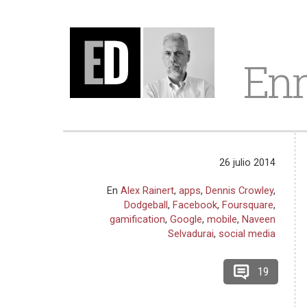
Enr
26 julio 2014
En
Alex Rainert
,
apps
,
Dennis Crowley
,
Dodgeball
,
Facebook
,
Foursquare
,
gamification
,
Google
,
mobile
,
Naveen
Selvadurai
,
social media
19