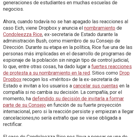
generaciones de estudiantes en muchas escuelas de
negocios.
Ahora, cuando todavía no se han apagado las reacciones al
caso Eich, viene Dropbox y anuncia el
nombramiento
de
Condoleezza Rice
, ex-secretaria de Estado durante la
administración Bush, como miembro de su Consejo de
Dirección. Durante su etapa en la política, Rice fue una de las
personas más implicadas en el desarrollo de programas de
espionaje de la población sin ningún tipo de control judicial,
lo que, entre otras cosas, ha dado lugar a
fuertes reacciones
de protesta a su nombramiento en la red
. Sitios como
Drop
Dropbox
recogen los «méritos» de la ex-secretaria de
Estado e invitan a los usuarios a
cancelar sus cuentas
en la
compañía si no cambia su decisión. La compañía, por el
momento, ha
defendido su decisión de invitarla a formar
parte de su Consejo
en función de su fuerte proyección
internacional, pero si la reacción persiste y empiezan a llegar
cancelaciones,no sería extraño que se viese obligada a
rectificar.
El caso de Condoleezza Rice nos lleva a pensar en una de