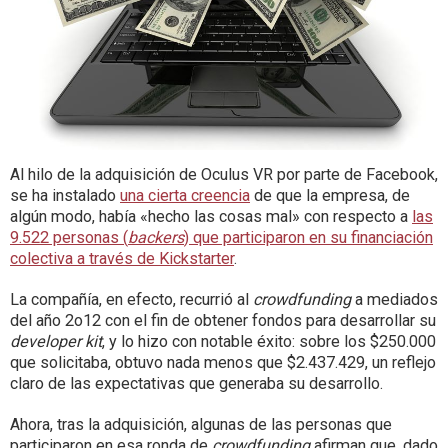
Al hilo de la adquisición de Oculus VR por parte de Facebook,
se ha instalado
una cierta creencia
de que la empresa, de
algún modo, había «hecho las cosas mal» con respecto a
las
9.522 personas (
backers
) que participaron en su financiación
colectiva a través de Kickstarter
.
La compañía, en efecto, recurrió al
crowdfunding
a mediados
del año 2o12 con el fin de obtener fondos para desarrollar su
developer kit
, y lo hizo con notable éxito: sobre los $250.000
que solicitaba, obtuvo nada menos que $2.437.429, un reflejo
claro de las expectativas que generaba su desarrollo.
Ahora, tras la adquisición, algunas de las personas que
participaron en esa ronda de
crowdfunding
afirman que, dado