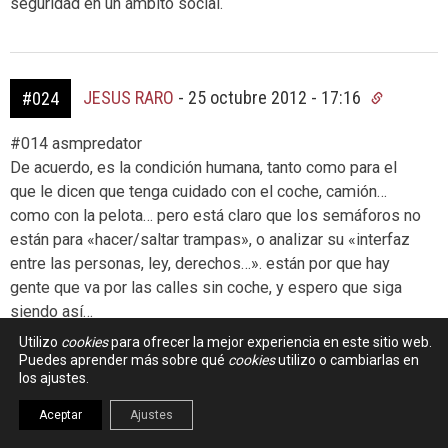
seguridad en un ámbito social.
JESUS RARO
-
25 octubre 2012 - 17:16
#024
#014 asmpredator
De acuerdo, es la condición humana, tanto como para el
que le dicen que tenga cuidado con el coche, camión…
como con la pelota… pero está claro que los semáforos no
están para «hacer/saltar trampas», o analizar su «interfaz
entre las personas, ley, derechos…». están por que hay
gente que va por las calles sin coche, y espero que siga
siendo así…
Utilizo
cookies
para ofrecer la mejor experiencia en este sitio web.
Puedes aprender más sobre qué
cookies
utilizo o cambiarlas en
los ajustes.
OBSERVADOR
-
25 octubre 2012 - 17:45
#025
Aceptar
Ajustes