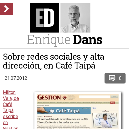
Enrique
Dans
Sobre redes sociales y alta
dirección, en Café Taipá
0
21.07.2012
Milton
Vela, de
Café
Taipá,
escribe
en
Gestión