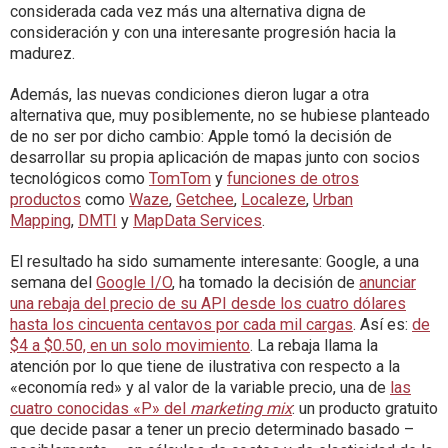
considerada cada vez más una alternativa digna de
consideración y con una interesante progresión hacia la
madurez.
Además, las nuevas condiciones dieron lugar a otra
alternativa que, muy posiblemente, no se hubiese planteado
de no ser por dicho cambio: Apple tomó la decisión de
desarrollar su propia aplicación de mapas junto con socios
tecnológicos como
TomTom
y
funciones de otros
productos
como
Waze
,
Getchee
,
Localeze
,
Urban
Mapping
,
DMTI
y
MapData Services
.
El resultado ha sido sumamente interesante: Google, a una
semana del
Google I/O
, ha tomado la decisión de
anunciar
una rebaja del precio de su API desde los cuatro dólares
hasta los cincuenta centavos por cada mil cargas
. Así es:
de
$4 a $0.50, en un solo movimiento
. La rebaja llama la
atención por lo que tiene de ilustrativa con respecto a la
«economía red» y al valor de la variable precio, una de
las
cuatro conocidas «P» del
marketing mix
: un producto gratuito
que decide pasar a tener un precio determinado basado –