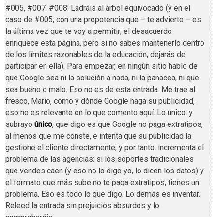
#005, #007, #008: Ladráis al árbol equivocado (y en el
caso de #005, con una prepotencia que – te advierto – es
la última vez que te voy a permitir; el desacuerdo
enriquece esta página, pero si no sabes mantenerlo dentro
de los límites razonables de la educación, dejarás de
participar en ella). Para empezar, en ningún sitio hablo de
que Google sea ni la solución a nada, ni la panacea, ni que
sea bueno o malo. Eso no es de esta entrada. Me trae al
fresco, Mario, cómo y dónde Google haga su publicidad,
eso no es relevante en lo que comento aquí. Lo único, y
subrayo
único
, que digo es que Google no paga extratipos,
al menos que me conste, e intenta que su publicidad la
gestione el cliente directamente, y por tanto, incrementa el
problema de las agencias: si los soportes tradicionales
que vendes caen (y eso no lo digo yo, lo dicen los datos) y
el formato que más sube no te paga extratipos, tienes un
problema. Eso es todo lo que digo. Lo demás es inventar.
Releed la entrada sin prejuicios absurdos y lo