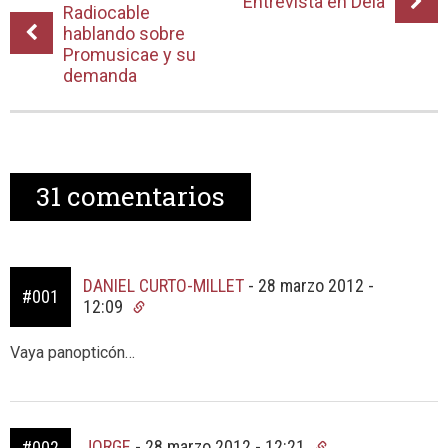
Entrevista en Deia
Radiocable
hablando sobre
Promusicae y su
demanda
31
comentarios
DANIEL CURTO-MILLET
-
28 marzo 2012 -
#001
12:09
Vaya panopticón…
JORGE
-
28 marzo 2012 - 12:21
#002