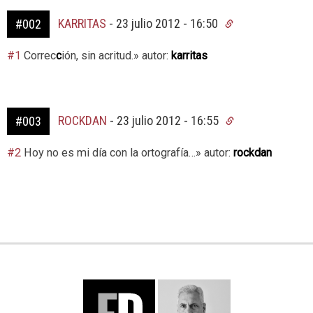
KARRITAS
-
23 julio 2012 - 16:50
#002
#1
Correc
c
ión, sin acritud.» autor:
karritas
ROCKDAN
-
23 julio 2012 - 16:55
#003
#2
Hoy no es mi día con la ortografía…» autor:
rockdan