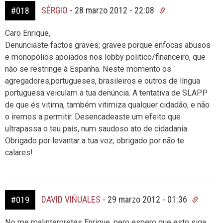
SÉRGIO
-
28 marzo 2012 - 22:08
#018
Caro Enrique,
Denunciaste factos graves; graves porque enfocas abusos
e monopólios apoiados nos lobby politico/financeiro, que
não se restringe à Espanha. Neste momento os
agregadores,portugueses, brasileiros e outros de língua
portuguesa veiculam a tua denúncia. A tentativa de SLAPP
de que és vitima, também vitimiza qualquer cidadão, e não
o iremos a permitir. Desencadeaste um efeito que
ultrapassa o teu país, num saudoso ato de cidadania.
Obrigado por levantar a tua voz, obrigado por não te
calares!
DAVID VIÑUALES
-
29 marzo 2012 - 01:36
#019
No me malinterpretes Enrique, pero espero que esto siga