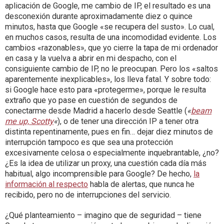
aplicación de Google, me cambio de IP, el resultado es una
desconexión durante aproximadamente diez o quince
minutos, hasta que Google «se recupera del susto». Lo cual,
en muchos casos, resulta de una incomodidad evidente. Los
cambios «razonables», que yo cierre la tapa de mi ordenador
en casa y la vuelva a abrir en mi despacho, con el
consiguiente cambio de IP, no le preocupan. Pero los «saltos
aparentemente inexplicables», los lleva fatal. Y sobre todo:
si Google hace esto para «protegerme», porque le resulta
extraño que yo pase en cuestión de segundos de
conectarme desde Madrid a hacerlo desde Seattle (
«
beam
me up, Scotty
«
), o de tener una dirección IP a tener otra
distinta repentinamente, pues en fin… dejar diez minutos de
interrupción tampoco es que sea una protección
excesivamente celosa o especialmente inquebrantable, ¿no?
¿Es la idea de utilizar un proxy, una cuestión cada día más
habitual, algo incomprensible para Google? De hecho,
la
información al respecto
habla de alertas, que nunca he
recibido, pero no de interrupciones del servicio.
¿Qué planteamiento – imagino que de seguridad – tiene