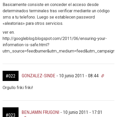
Basicamente consiste en conceder el acceso desde
determinados terminales tras verificar mediante un código
sms a tu telefono. Luego se establecen password
«aleatorias» para otros servicios.
ver en.
http://googleblog.blogspot.com/2011/06/ensuring-your-
information-is-safe.html?
utm_source=feedburner&utm_medium=feed&utm_campaign=
GONZALEZ-SINDE
-
10 junio 2011 - 08:44
#022
Orgullo friki friki!
BENJAMIN FRUGONI
-
10 junio 2011 - 17:01
#023