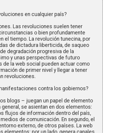
voluciones en cualquier país?
ones. Las revoluciones suelen tener
circunstancias o bien profundamente
n el tiempo. La revolución tunecina, por
as de dictadura liberticida, de saqueo
de degradación progresiva de la
imo y unas perspectivas de futuro
os de la web social pueden actuar como
mación de primer nivel y llegar a tener
an revoluciones.
 manifestaciones contra los gobiernos?
 los blogs – juegan un papel de elemento
a general, se asientan en dos elementos:
os flujos de información dentro del país,
os medios de comunicación. En segundo, el
 entorno externo, de otros países. La web
s elementos: por un lado, genera canales