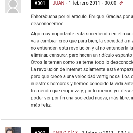
JUAN
-
1 febrero 2011 - 00:00
#001
Enhorabuena por el artículo, Enrique. Gracias por
desconocemos.
Algo muy importante está sucediendo en el mund
va a cambiar, creo que para bien, la sociedad a 
no entienden esta revolución y al no entenderla la
eliminar, censurar, pero hacen un ridículo espant
Otros la temen como se teme todo lo desconocido
La revolución de internet solamente está empez
pero que crece a una velocidad vertiginosa. Lo
nuestros hombros y hemos conocido la vida antes
tremendo que empieza y, por lo menos yo, dese
poder ver por fin una sociedad nueva, más libre,
más feliz.
PABLO DÍAZ
-
1 febrero 2011 - 00:15