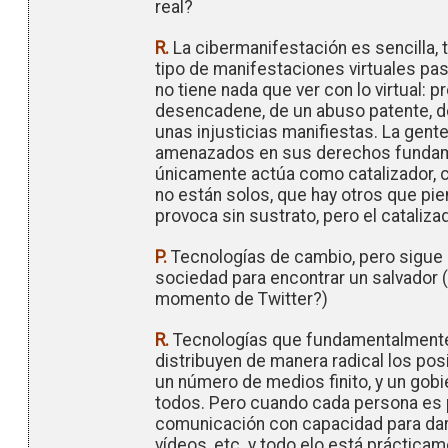
real?
R.
La cibermanifestación es sencilla, 
tipo de manifestaciones virtuales pas
no tiene nada que ver con lo virtual: 
desencadene, de un abuso patente, d
unas injusticias manifiestas. La gente
amenazados en sus derechos fundamen
únicamente actúa como catalizador, 
no están solos, que hay otros que pi
provoca sin sustrato, pero el catalizad
P.
Tecnologías de cambio, pero sigue s
sociedad para encontrar un salvador (
momento de Twitter?)
R.
Tecnologías que fundamentalmente 
distribuyen de manera radical los pos
un número de medios finito, y un gobi
todos. Pero cuando cada persona es
comunicación con capacidad para dar n
vídeos, etc. y todo elo está práctica