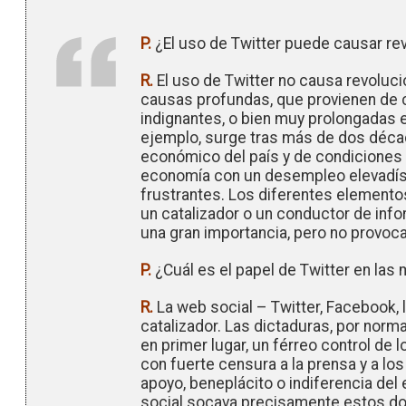
P.
¿El uso de Twitter puede causar re
R.
El uso de Twitter no causa revoluci
causas profundas, que provienen de 
indignantes, o bien muy prolongadas e
ejemplo, surge tras más de dos décad
económico del país y de condiciones 
economía con un desempleo elevadís
frustrantes. Los diferentes element
un catalizador o un conductor de infor
una gran importancia, pero no provoc
P.
¿Cuál es el papel de Twitter en las
R.
La web social – Twitter, Facebook,
catalizador. Las dictaduras, por norm
en primer lugar, un férreo control de l
con fuerte censura a la prensa y a l
apoyo, beneplácito o indiferencia del
social socava precisamente estos do