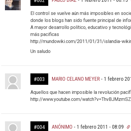
#002
El control se vuelve aún más imposibles en soci
donde los blogs han sido fuente principal de info
A mayor desarrollo político, educativo y tecnoló
más pacificas
http://mundowiki.com/2011/01/31/islandia-wikirr
Un saludo
MARIO CELANO MEYER
-
1 febrero 20
#003
Aquellos que hacen imposible la revolución pacífi
http://www.youtube.com/watch?v=ThvBJMzmSZI 
ANÓNIMO
-
1 febrero 2011 - 08:09
#004