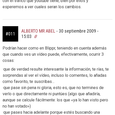
con el trafico que youtube tiene, bien por ellos y
esperemos a ver cuales seran los cambios.
ALBERTO MR ABEL
-
30 septiembre 2009 -
#011
15:03
Podrían hacer como en Blippr, teniendo en cuenta además
que cuando ves un vídeo puede, efectivamente, ocurrir 3
cosas:
·que de verdad resulte interesante la información, te rías, te
sorprendas al ver el vídeo, incluso lo comentes, lo añadas
como favorito, te suscribas…
·que pase sin pena ni gloria, esto es, que no termines de
verlo o que directamente ni puntúes (algo que añadiría,
aunque se calcule fácilmente: los que «ya lo han visto pero
no han votado»)
·que pases hacia adelante porque estés buscando una