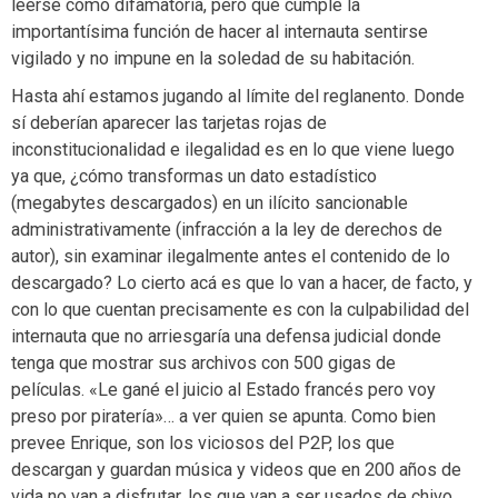
leerse como difamatoria, pero que cumple la
importantísima función de hacer al internauta sentirse
vigilado y no impune en la soledad de su habitación.
Hasta ahí estamos jugando al límite del reglanento. Donde
sí deberían aparecer las tarjetas rojas de
inconstitucionalidad e ilegalidad es en lo que viene luego
ya que, ¿cómo transformas un dato estadístico
(megabytes descargados) en un ilícito sancionable
administrativamente (infracción a la ley de derechos de
autor), sin examinar ilegalmente antes el contenido de lo
descargado? Lo cierto acá es que lo van a hacer, de facto, y
con lo que cuentan precisamente es con la culpabilidad del
internauta que no arriesgaría una defensa judicial donde
tenga que mostrar sus archivos con 500 gigas de
películas. «Le gané el juicio al Estado francés pero voy
preso por piratería»… a ver quien se apunta. Como bien
prevee Enrique, son los viciosos del P2P, los que
descargan y guardan música y videos que en 200 años de
vida no van a disfrutar, los que van a ser usados de chivo