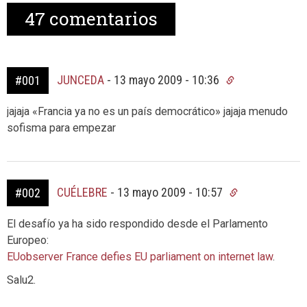
47
comentarios
JUNCEDA
-
13 mayo 2009 - 10:36
#001
jajaja «Francia ya no es un país democrático» jajaja menudo
sofisma para empezar
CUÉLEBRE
-
13 mayo 2009 - 10:57
#002
El desafío ya ha sido respondido desde el Parlamento
Europeo:
EUobserver France defies EU parliament on internet law
.
Salu2.