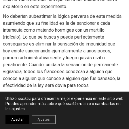
expiatorio en este experimento.
No deberían subestimar la lógica perversa de esta medida
asumiendo que su finalidad es la de sancionar a cada
internauta como matando hormigas con un martillo
(ridículo). Lo que se busca y puede perfectamente
conseguirse es eliminar la sensación de impunidad que
hoy existe sancionando ejemplarmente a unos pocos,
primero administrativamente y luego quizás civil o
penalmente. Cuando, unida a la sensación de permanente
vigilancia, todos los franceses conozcan a alguien que
conoce a alguien que conoce a alguien que fue baneado, la
efectividad de la ley será obvia para todos.
Claro que se abre un nuevo campo de batalla para frikis y
Utilizo
cookies
para ofrecer la mejor experiencia en este sitio web.
aspirantes a hacker que ya van diseñando y hasta
Puedes aprender más sobre qué
cookies
utilizo o cambiarlas en
vendiendo un anonimato con espíritu de impunidad, como
los ajustes.
fue la batalla de los DRM pero al revés donde los gatos de
Aceptar
Ajustes
ayer son ahora el ratón presto a defenderse. Pero se trata