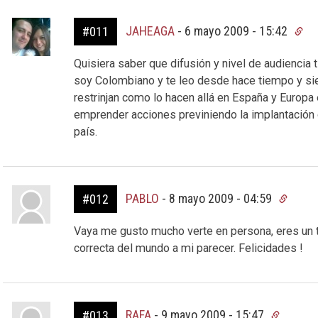
JAHEAGA
-
6 mayo 2009 - 15:42
#011
Quisiera saber que difusión y nivel de audiencia t
soy Colombiano y te leo desde hace tiempo y si
restrinjan como lo hacen allá en España y Europa
emprender acciones previniendo la implantación
país.
PABLO
-
8 mayo 2009 - 04:59
#012
Vaya me gusto mucho verte en persona, eres un ti
correcta del mundo a mi parecer. Felicidades !
RAFA
-
9 mayo 2009 - 15:47
#013