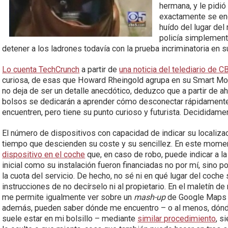
hermana, y le pidió
exactamente se enc
huído del lugar del
policía simplement
detener a los ladrones todavía con la prueba incriminatoria en 
Lo cuenta TechCrunch
a partir de
una noticia del telediario de C
curiosa, de esas que Howard Rheingold agrupa en su Smart Mo
no deja de ser un detalle anecdótico, deduzco que a partir de aho
bolsos se dedicarán a aprender cómo desconectar rápidamente 
encuentren, pero tiene su punto curioso y futurista. Decididame
El número de dispositivos con capacidad de indicar su localiza
tiempo que descienden su coste y su sencillez. En este mome
dispositivo en el coche
que, en caso de robo, puede indicar a la
inicial como su instalación fueron financiadas no por mí, sino
la cuota del servicio. De hecho, no sé ni en qué lugar del coche 
instrucciones de no decírselo ni al propietario. En el maletín d
me permite igualmente ver sobre un
mash-up
de Google Maps d
además, pueden saber dónde me encuentro – o al menos, dónde
suele estar en mi bolsillo – mediante
similar procedimiento
, s