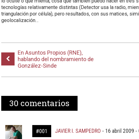
lo oculte o que mienta, cosa que también puedo hacer en tres 
tecnologías relativamente distintas (Detector usa la radio, mie
triangulación por célula), pero resultados, con sus matices, si
geolocalización…
En Asuntos Propios (RNE),
hablando del nombramiento de
González-Sinde
30
comentarios
JAVIER I. SAMPEDRO
-
16 abril 2009 -
#001