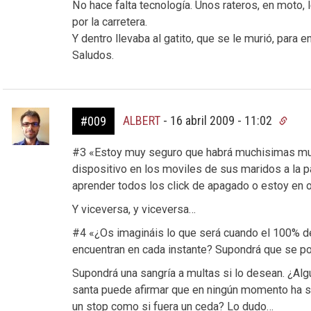
No hace falta tecnología. Unos rateros, en moto, l
por la carretera.
Y dentro llevaba al gatito, que se le murió, para 
Saludos.
ALBERT
-
16 abril 2009 - 11:02
#009
#3 «Estoy muy seguro que habrá muchisimas muj
dispositivo en los moviles de sus maridos a la p
aprender todos los click de apagado o estoy en o
Y viceversa, y viceversa…
#4 «¿Os imagináis lo que será cuando el 100% d
encuentran en cada instante? Supondrá que se pod
Supondrá una sangría a multas si lo desean. ¿Al
santa puede afirmar que en ningún momento ha s
un stop como si fuera un ceda? Lo dudo…