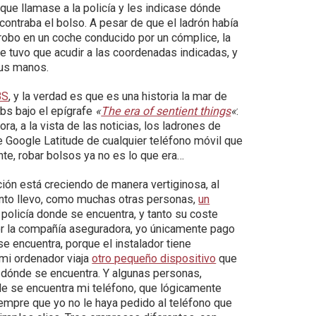
 que llamase a la policía y les indicase dónde
ontraba el bolso. A pesar de que el ladrón había
 robo en un coche conducido por un cómplice, la
e tuvo que acudir a las coordenadas indicadas, y
sus manos.
BS
, y la verdad es que es una historia la mar de
bs bajo el epígrafe
«
The era of sentient things
«
:
ra, a la vista de las noticias, los ladrones de
Google Latitude de cualquier teléfono móvil que
nte, robar bolsos ya no es lo que era…
ción está creciendo de manera vertiginosa, al
nto llevo, como muchas otras personas,
un
 policía donde se encuentra, y tanto su coste
 por la compañía aseguradora, yo únicamente pago
se encuentra, porque el instalador tiene
e mi ordenador viaja
otro pequeño dispositivo
que
ónde se encuentra. Y algunas personas,
 se encuentra mi teléfono, que lógicamente
iempre que yo no le haya pedido al teléfono que