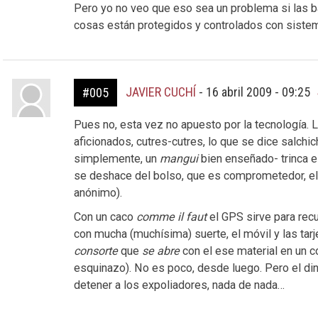
Pero yo no veo que eso sea un problema si las 
cosas están protegidos y controlados con sistem
JAVIER CUCHÍ
-
16 abril 2009 - 09:25
#005
Pues no, esta vez no apuesto por la tecnología.
aficionados, cutres-cutres, lo que se dice salchic
simplemente, un
mangui
bien enseñado- trinca el
se deshace del bolso, que es comprometedor, el c
anónimo).
Con un caco
comme il faut
el GPS sirve para recu
con mucha (muchísima) suerte, el móvil y las tarje
consorte
que
se abre
con el ese material en un c
esquinazo). No es poco, desde luego. Pero el dine
detener a los expoliadores, nada de nada…