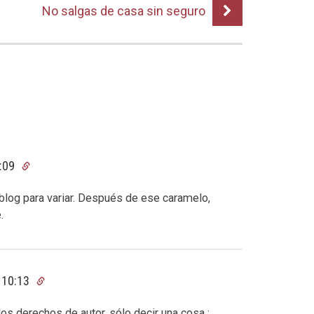
No salgas de casa sin seguro
0:09
 blog para variar. Después de ese caramelo,
.
 10:13
os derechos de autor, sólo decir una cosa :