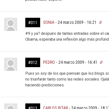
SONIA
-
24 marzo 2009 - 16:21
#011
#9 y ya? después de tantas entradas sobre el cam
Obama, esperaba una reflexión algo más profun
PEDRO
-
24 marzo 2009 - 16:41
#012
Pues yo soy de los que piensan que los blogs so
no triunfarán tanto como las redes sociales. Oja
haciendo predicciones.
CARLOS BITAR
-
24 marzo 2009 - 18:
#013