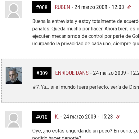
RUBEN
-
24 marzo 2009 - 12:03
#008
Buena la entrevista y estoy totalmente de acuerd
pañales. Queda mucho por hacer. Ahora bien, es i
ejecuten mecanismos de control por parte de Gob
usurpando la privacidad de cada uno, siempre que 
ENRIQUE DANS
-
24 marzo 2009 - 12
#009
#7: Ya… si el mundo fuera perfecto, sería de Disn
K.
-
24 marzo 2009 - 15:23
#010
Oye, ¿no estás engordando un poco? En serio, ¿e
podido hacer deporte?