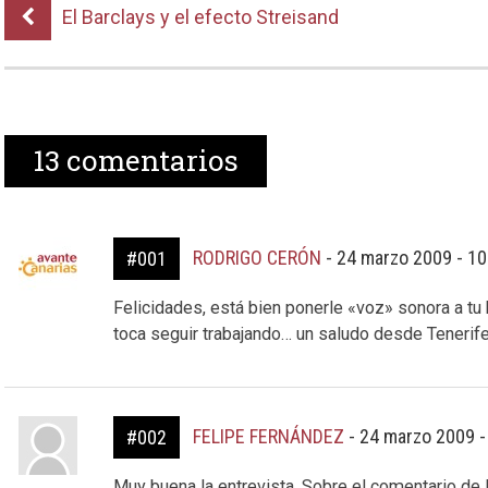
El Barclays y el efecto Streisand
13
comentarios
RODRIGO CERÓN
-
24 marzo 2009 - 1
#001
Felicidades, está bien ponerle «voz» sonora a tu
toca seguir trabajando… un saludo desde Tenerife
FELIPE FERNÁNDEZ
-
24 marzo 2009 -
#002
Muy buena la entrevista. Sobre el comentario de l