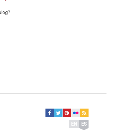
blog?
EN
ES