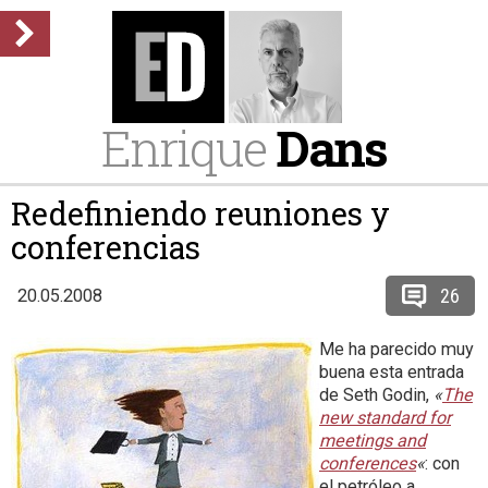
Enrique
Dans
Redefiniendo reuniones y
conferencias
26
20.05.2008
Me ha parecido muy
buena esta entrada
de Seth Godin,
«
The
new standard for
meetings and
conferences
«
: con
el petróleo a