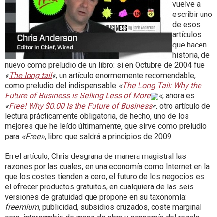
vuelve a
escribir uno
de esos
artículos
que hacen
historia, de
nuevo como preludio de un libro: si en Octubre de 2004 fue
«
The long tail
«
, un artículo enormemente recomendable,
como preludio del indispensable
«
The Long Tail: Why the
Future of Business is Selling Less of More
«
, ahora es
«
Free! Why $0.00 Is the Future of Business
«
, otro artículo de
lectura prácticamente obligatoria, de hecho, uno de los
mejores que he leído últimamente, que sirve como preludio
para
«Free»
, libro que saldrá a principios de 2009.
En el artículo, Chris desgrana de manera magistral las
razones por las cuales, en una economía como Internet en la
que los costes tienden a cero, el futuro de los negocios es
el ofrecer productos gratuitos, en cualquiera de las seis
versiones de gratuidad que propone en su taxonomía:
freemium
, publicidad, subsidios cruzados, coste marginal