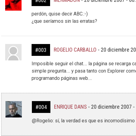
#002
perdón, quise decir ABC.:-)
¿que seríamos sin las erratas?
ROGELIO CARBALLO
-
20 diciembre 20
#003
Imposible seguir el chat…. la página se recarga 
simple pregunta…. y pasa tanto con Explorer como 
programando páginas web….
ENRIQUE DANS
-
20 diciembre 2007 -
#004
@Rogelio: sí, la verdad es que es incomodísimo :