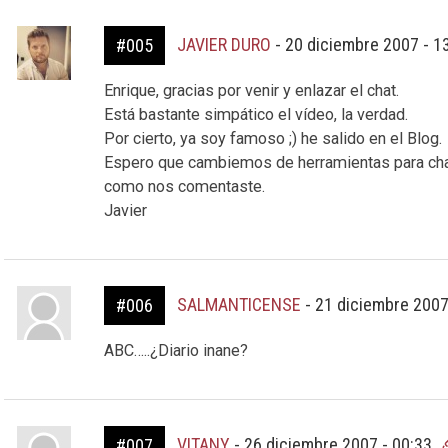
JAVIER DURO
-
20 diciembre 2007 - 1
#005
Enrique, gracias por venir y enlazar el chat.
Está bastante simpático el vídeo, la verdad.
Por cierto, ya soy famoso ;) he salido en el Blog.
Espero que cambiemos de herramientas para chat
como nos comentaste.
Javier
SALMANTICENSE
-
21 diciembre 2007
#006
ABC…..¿Diario inane?
VITANY
-
26 diciembre 2007 - 00:33
#007