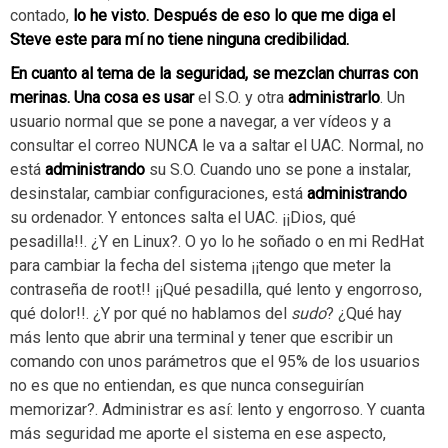
contado,
lo he visto
. Después de eso lo que me diga el
Steve este para mí no tiene ninguna credibilidad.
En cuanto al tema de la seguridad, se mezclan churras con
merinas. Una cosa es
usar
el S.O. y otra
administrarlo
. Un
usuario normal que se pone a navegar, a ver vídeos y a
consultar el correo NUNCA le va a saltar el UAC. Normal, no
está
administrando
su S.O. Cuando uno se pone a instalar,
desinstalar, cambiar configuraciones, está
administrando
su ordenador. Y entonces salta el UAC. ¡¡Dios, qué
pesadilla!!. ¿Y en Linux?. O yo lo he soñado o en mi RedHat
para cambiar la fecha del sistema ¡¡tengo que meter la
contraseña de root!! ¡¡Qué pesadilla, qué lento y engorroso,
qué dolor!!. ¿Y por qué no hablamos del
sudo
? ¿Qué hay
más lento que abrir una terminal y tener que escribir un
comando con unos parámetros que el 95% de los usuarios
no es que no entiendan, es que nunca conseguirían
memorizar?. Administrar es así: lento y engorroso. Y cuanta
más seguridad me aporte el sistema en ese aspecto,