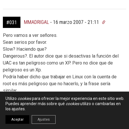
MMADRIGAL
-
16 marzo 2007 - 21:11
#031
Pero vamos a ver señores.
Sean serios por favor.
Slow? Haciendo que?
Dangerous?. El autor dice que si desactivas la función del
UAC es tan peligroso como un XP. Pero no dice que de
peligroso es un Xp.
Podría haber dicho que trabajar en Linux con la cuenta de
root es más peligroso que no hacerlo, y la frase sería
similar
Y antes de que Enrique me diga algo le diré que yo no soy
Utilizo
cookies
para ofrecer la mejor experiencia en este sitio web.
Puedes aprender más sobre qué
cookies
utilizo o cambiarlas en
Microsoft, pero que si no sabes de lo que hablas mejor no
los ajustes.
postear (aunque por supuesto es tu blog) sobre temas que
ignoras guiados por un articulo más bien dudoso, en vez
Aceptar
Ajustes
de por la propia experiencia.