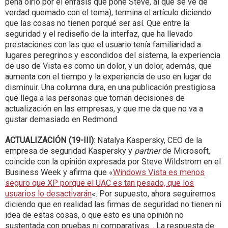
pena oírlo por el énfasis que pone Steve, al que se ve de
verdad quemado con el tema), termina el artículo diciendo
que las cosas no tienen porqué ser así. Que entre la
seguridad y el rediseño de la interfaz, que ha llevado
prestaciones con las que el usuario tenía familiaridad a
lugares peregrinos y escondidos del sistema, la experiencia
de uso de Vista es como un dolor, y un dolor, además, que
aumenta con el tiempo y la experiencia de uso en lugar de
disminuir. Una columna dura, en una publicación prestigiosa
que llega a las personas que toman decisiones de
actualización en las empresas, y que me da que no va a
gustar demasiado en Redmond.
ACTUALIZACIÓN (19-III)
: Natalya Kaspersky, CEO de la
empresa de seguridad Kaspersky y
partner
de Microsoft,
coincide con la opinión expresada por Steve Wildstrom en el
Business Week y afirma que «
Windows Vista es menos
seguro que XP porque el UAC es tan pesado, que los
usuarios lo desactivarán
«. Por supuesto, ahora seguiremos
diciendo que en realidad las firmas de seguridad no tienen ni
idea de estas cosas, o que esto es una opinión no
sustentada con pruebas ni comparativas… La respuesta de