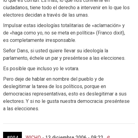
lo que es común. Es más, lo que nos convierte en
ciudadanos, tiene todo el derecho a intervenir en lo que los
electores decidan a través de las urnas.
Impulsar estas ideologías totalitarias de «aclamación» y
de «haga como yo, no se meta en política» (Franco dixit),
es completamente irresponsable.
Señor Dans, si usted quiere llevar su ideología la
parlamento, échele un par y preséntese a las elecciones.
Es posible que incluso yo le votara.
Pero deje de hablar en nombre del pueblo y de
deslegitimar la tarea de los políticos, porque en
democracias representativas, esto es deslegitimar a sus
electores. Y si no le gusta nuestra democracia: preséntese
a las elecciones.
WICHO
-
13 diciembre 2006 - 09:22
#004