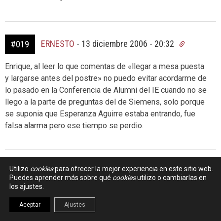
ERNESTO
-
13 diciembre 2006 - 20:32
#019
Enrique, al leer lo que comentas de «llegar a mesa puesta
y largarse antes del postre» no puedo evitar acordarme de
lo pasado en la Conferencia de Alumni del IE cuando no se
llego a la parte de preguntas del de Siemens, solo porque
se suponia que Esperanza Aguirre estaba entrando, fue
falsa alarma pero ese tiempo se perdio.
Utilizo
cookies
para ofrecer la mejor experiencia en este sitio web.
CARLOS ENRILE
-
15 diciembre 2006 - 18:45
#020
Puedes aprender más sobre qué
cookies
utilizo o cambiarlas en
los ajustes.
La sociedad civil avanza EN CONTRACORRIENTE de los
Aceptar
Ajustes
políticos. Por ejemplo, la mujer consigue el voto con