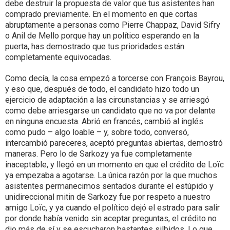
debe destruir la propuesta de valor que tus asistentes han
comprado previamente. En el momento en que cortas
abruptamente a personas como Pierre Chappaz, David Sifry
o Anil de Mello porque hay un político esperando en la
puerta, has demostrado que tus prioridades están
completamente equivocadas.
Como decía, la cosa empezó a torcerse con François Bayrou,
y eso que, después de todo, el candidato hizo todo un
ejercicio de adaptación a las circunstancias y se arriesgó
como debe arriesgarse un candidato que no va por delante
en ninguna encuesta. Abrió en francés, cambió al inglés
como pudo – algo loable – y, sobre todo, conversó,
intercambió pareceres, aceptó preguntas abiertas, demostró
maneras. Pero lo de Sarkozy ya fue completamente
inaceptable, y llegó en un momento en que el crédito de Loïc
ya empezaba a agotarse. La única razón por la que muchos
asistentes permanecimos sentados durante el estúpido y
unidireccional mitin de Sarkozy fue por respeto a nuestro
amigo Loïc, y ya cuando el político dejó el estrado para salir
por donde había venido sin aceptar preguntas, el crédito no
dio más de sí y se escucharon bastantes silbidos. Lo que