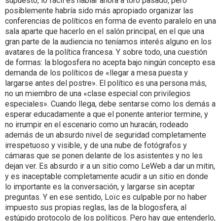
supuesto, lo fácil es hablar ahora a toro pasado, pero
posiblemente habría sido más apropiado organizar las
conferencias de políticos en forma de evento paralelo en una
sala aparte que hacerlo en el salón principal, en el que una
gran parte de la audiencia no teníamos interés alguno en los
avatares de la política francesa. Y sobre todo, una cuestión
de formas: la blogosfera no acepta bajo ningún concepto esa
demanda de los políticos de «llegar a mesa puesta y
largarse antes del postre». El político es una persona más,
no un miembro de una «clase especial con privilegios
especiales». Cuando llega, debe sentarse como los demás a
esperar educadamente a que el ponente anterior termine, y
no irrumpir en el escenario como un huracán, rodeado
además de un absurdo nivel de seguridad completamente
irrespetuoso y visible, y de una nube de fotógrafos y
cámaras que se ponen delante de los asistentes y no les
dejan ver. Es absurdo ir a un sitio como LeWeb a dar un mitin,
y es inaceptable completamente acudir a un sitio en donde
lo importante es la conversación, y largarse sin aceptar
preguntas. Y en ese sentido, Loïc es culpable por no haber
impuesto sus propias reglas, las de la blogosfera, al
estúpido protocolo de los políticos. Pero hay que entenderlo,