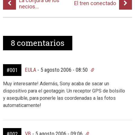
La conjura de los
El tren conectado
necios…
8
comentarios
EULA
-
5 agosto 2006 - 08:50
#001
Muy interesante! Además, Sony acaba de sacar un
dispositivo para el geotaggin. Un receptor GPS de bolsillo
y asequible, para ponerle las coordenadas a las fotos
automaticamente!
VB
-
5 agosto 2006 - 09:06
#002