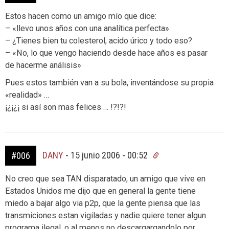
Estos hacen como un amigo mío que dice:
– «llevo unos años con una analítica perfecta».
– ¿Tienes bien tu colesterol, acido úrico y todo eso?
– «No, lo que vengo haciendo desde hace años es pasar
de hacerme análisis»
Pues estos también van a su bola, inventándose su propia
«realidad» …
¡¿¡¿¡ si así son mas felices … !?!?!
DANY
-
15 junio 2006 - 00:52
#006
No creo que sea TAN disparatado, un amigo que vive en
Estados Unidos me dijo que en general la gente tiene
miedo a bajar algo via p2p, que la gente piensa que las
transmiciones estan vigiladas y nadie quiere tener algun
programa ilegal, o al menos no descargargandolo por