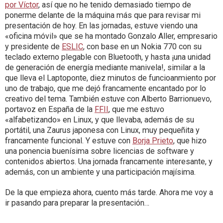
por Víctor
, así que no he tenido demasiado tiempo de
ponerme delante de la máquina más que para revisar mi
presentación de hoy. En las jornadas, estuve viendo una
«oficina móvil» que se ha montado Gonzalo Aller, empresario
y presidente de
ESLIC
, con base en un Nokia 770 con su
teclado externo plegable con Bluetooth, y hasta ¡una unidad
de generación de energía mediante manivela!, similar a la
que lleva el Laptoponte, diez minutos de funcioanmiento por
uno de trabajo, que me dejó francamente encantado por lo
creativo del tema. También estuve con Alberto Barrionuevo,
portavoz en España de la
FFII
, que me estuvo
«alfabetizando» en Linux, y que llevaba, además de su
portátil, una Zaurus japonesa con Linux, muy pequeñita y
francamente funcional. Y estuve con
Borja Prieto
, que hizo
una ponencia buenísima sobre licencias de software y
contenidos abiertos. Una jornada francamente interesante, y
además, con un ambiente y una participación majísima.
De la que empieza ahora, cuento más tarde. Ahora me voy a
ir pasando para preparar la presentación…