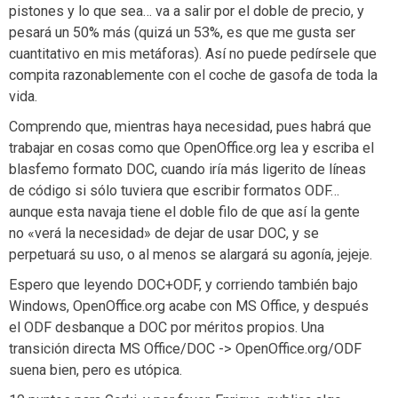
pistones y lo que sea… va a salir por el doble de precio, y
pesará un 50% más (quizá un 53%, es que me gusta ser
cuantitativo en mis metáforas). Así no puede pedírsele que
compita razonablemente con el coche de gasofa de toda la
vida.
Comprendo que, mientras haya necesidad, pues habrá que
trabajar en cosas como que OpenOffice.org lea y escriba el
blasfemo formato DOC, cuando iría más ligerito de líneas
de código si sólo tuviera que escribir formatos ODF…
aunque esta navaja tiene el doble filo de que así la gente
no «verá la necesidad» de dejar de usar DOC, y se
perpetuará su uso, o al menos se alargará su agonía, jejeje.
Espero que leyendo DOC+ODF, y corriendo también bajo
Windows, OpenOffice.org acabe con MS Office, y después
el ODF desbanque a DOC por méritos propios. Una
transición directa MS Office/DOC -> OpenOffice.org/ODF
suena bien, pero es utópica.