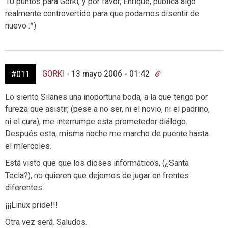
10 puntos para Gorki, y por favor, Enrique, publica algo
realmente controvertido para que podamos disentir de
nuevo :^)
GORKI
-
13 mayo 2006 - 01:42
#011
Lo siento Silanes una inoportuna boda, a la que tengo por
fureza que asistir, (pese a no ser, ni el novio, ni el padrino,
ni el cura), me interrumpe esta prometedor diálogo.
Después esta, misma noche me marcho de puente hasta
el míercoles.
Está visto que que los dioses informáticos, (¿Santa
Tecla?), no quieren que dejemos de jugar en frentes
diferentes.
¡¡¡Linux pride!!!
Otra vez será. Saludos.