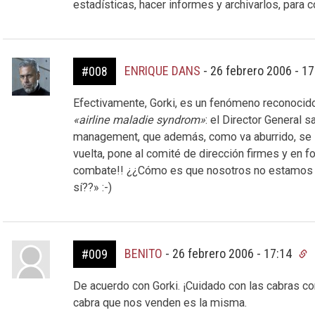
estadísticas, hacer informes y archivarlos, para 
ENRIQUE DANS
-
26 febrero 2006 - 1
#008
Efectivamente, Gorki, es un fenómeno reconocido 
«airline maladie syndrom»
: el Director General s
management, que además, como va aburrido, se l
vuelta, pone al comité de dirección firmes y en f
combate!! ¿¿Cómo es que nosotros no estamos 
sí??» :-)
BENITO
-
26 febrero 2006 - 17:14
#009
De acuerdo con Gorki. ¡Cuidado con las cabras con
cabra que nos venden es la misma.