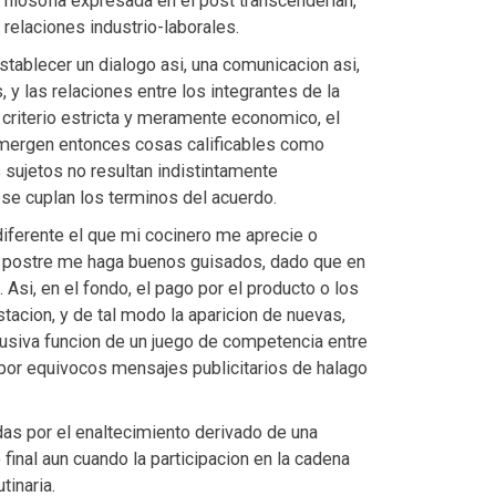
filosofia expresada en el post transcenderian,
relaciones industrio-laborales.
establecer un dialogo asi, una comunicacion asi,
y las relaciones entre los integrantes de la
criterio estricta y meramente economico, el
 emergen entonces cosas calificables como
 sujetos no resultan indistintamente
 se cuplan los terminos del acuerdo.
diferente el que mi cocinero me aprecie o
la postre me haga buenos guisados, dado que en
 Asi, en el fondo, el pago por el producto o los
stacion, y de tal modo la aparicion de nuevas,
usiva funcion de un juego de competencia entre
 por equivocos mensajes publicitarios de halago
das por el enaltecimiento derivado de una
inal aun cuando la participacion en la cadena
inaria.