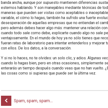
banda ancha, aunque por supuesto mantienen diferencias sustanc
estemos hablando. Y son manejables mediante técnicas de todo 
maneras que pueden ser vistas como aceptables o inaceptables
variable, el cómo lo hagas, también ha sufrido una fuerte evolu
desesperación de aquellas empresas que no entiendan el cambi
pero además debes hacer algo más: mantener una relación con t
cuando todo sale como debe, explicarte cuando algo no sale p
ventajosamente. En el mundo de hoy ya no sólo tienes que reco
fueran ratas de laboratorio para intentar entenderlos y mejorar
con ellos. De los datos, a la conversación.
Y si no lo haces, no te olvides: un solo clic, y adios. Algunas ve
cuando lo hagas bien, pero en otras ocasiones, simplemente se
enterarás un tiempo después cuando veas que no han vuelto. ¿E
las cosas como si supieras que puede ser la última vez.
Spam, spam, spam…