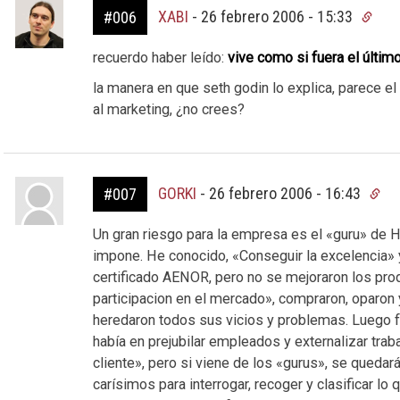
XABI
-
26 febrero 2006 - 15:33
#006
recuerdo haber leído:
vive como si fuera el último
la manera en que seth godin lo explica, parece e
al marketing, ¿no crees?
GORKI
-
26 febrero 2006 - 16:43
#007
Un gran riesgo para la empresa es el «guru» de H
impone. He conocido, «Conseguir la excelencia» 
certificado AENOR, pero no se mejoraron los pro
participacion en el mercado», compraron, oparo
heredaron todos sus vicios y problemas. Luego fu
había en prejubilar empleados y externalizar tra
cliente», pero si viene de los «gurus», se qued
carísimos para interrogar, recoger y clasificar lo 