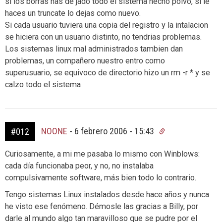
si los borras has de jado todo el sistema hecho polvo, si le
haces un truncate lo dejas como nuevo.
Si cada usuario tuviera una copia del registro y la intalacion
se hiciera con un usuario distinto, no tendrias problemas.
Los sistemas linux mal administrados tambien dan
problemas, un compañero nuestro entro como
superusuario, se equivoco de directorio hizo un rm -r * y se
calzo todo el sistema
NOONE
-
6 febrero 2006 - 15:43
#012
Curiosamente, a mi me pasaba lo mismo con Winblows:
cada día funcionaba peor, y no, no instalaba
compulsivamente software, más bien todo lo contrario.
Tengo sistemas Linux instalados desde hace años y nunca
he visto ese fenómeno. Démosle las gracias a Billy, por
darle al mundo algo tan maravilloso que se pudre por el