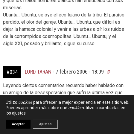
y que los malos hombres blancos han ensuciado con sus
miserias.
Ubuntu… Ubuntu, se oye el eco lejano de la tribu. El paraíso
perdido, el olor del garaje. Ubuntu… Ubuntu, que difícil es
dejar la hamaca colonial y venir a las urbes a oír los ruidos
de la corrompidos cosmopolitas. Ubuntu… Ubuntu, y el
siglo XXI, pesado y brillante, sigue su curso.
LORD TARAN
-
7 febrero 2006 - 18:09
#034
Leyendo ciertos comentarios recuerdo haber hablado con
un amigo de la desesperación que sufrí la última vez que
instalé un Windows: se me metió el Blaster antes de que
Utilizo
cookies
para ofrecer la mejor experiencia en este sitio web.
me diera tiempo a bajar el parche de la página de
Puedes aprender más sobre qué
cookies
utilizo o cambiarlas en
los ajustes.
Microsoft. Mi amigo me dijo algo como «Pero es que yo
cuando instalo windows tengo todo eso en un CD/Partición
Aceptar
Ajustes
(no recuerdo exactamente) y desenchufo la conexión a