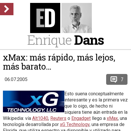
Enrique
Dans
xMax: más rápido, más lejos,
más barato…
7
06.07.2005
Esto suena conceptualmente
interesante y es la primera vez
que lo oigo, de hecho ni
siquiera tiene aún entrada en la
Wikipedia: vía
Alt1040
,
Reuters
o
Engadget
llego a
xMax
, una
tecnología desarrollada por
xG Technology
, una empresa de
Florida, que utiliza espectro ya disponible y utilizado para