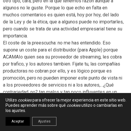
otro tipo, cara, pero en la que tenemos razón aunque a
algunos no le guste. Porque lo que echo en falta en
muchos comentarios es quien está, hoy por hoy, del lado
de la Ley y de la ética, que a algunos puede no importarles,
pero cuando se trata de una actividad empresarial tiene su
importancia.
El coste de la preescucha: no me has entendido. Eso
supone un coste para el distribuidor (para Apple) porque
ACAMAIo quien sea su proveedor de streaming, les cobra
por trafico, y los autores tambien. Fijate tu, las compañías
productoras no cobran por ello, y es lógico porque es
promoción, pero no pueden imponer este punto de vista ni
a los proveedores de servicios ni a los autores,…¿Qué
contrariedad, no? tan malos y tan poco influyentes en un
tema en el que creemos ciegamente.
Utilizo
cookies
para ofrecer la mejor experiencia en este sitio web.
Puedes aprender más sobre qué
cookies
utilizo o cambiarlas en
Sobre los derechos de autor y sus precios online:te digo lo
los ajustes.
mismo. Las compañías productoras son usuarias o
compradoras de estos derechos, y si los autores les piden
Aceptar
Ajustes
un 12% de cada compra…pues tienen tres opciones: