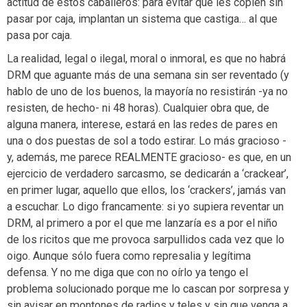
actitud de estos caballeros: para evitar que les copien sin
pasar por caja, implantan un sistema que castiga… al que
pasa por caja.
La realidad, legal o ilegal, moral o inmoral, es que no habrá
DRM que aguante más de una semana sin ser reventado (y
hablo de uno de los buenos, la mayoría no resistirán -ya no
resisten, de hecho- ni 48 horas). Cualquier obra que, de
alguna manera, interese, estará en las redes de pares en
una o dos puestas de sol a todo estirar. Lo más gracioso -
y, además, me parece REALMENTE gracioso- es que, en un
ejercicio de verdadero sarcasmo, se dedicarán a ‘crackear’,
en primer lugar, aquello que ellos, los ‘crackers’, jamás van
a escuchar. Lo digo francamente: si yo supiera reventar un
DRM, al primero a por el que me lanzaría es a por el niño
de los ricitos que me provoca sarpullidos cada vez que lo
oigo. Aunque sólo fuera como represalia y legítima
defensa. Y no me diga que con no oírlo ya tengo el
problema solucionado porque me lo cascan por sorpresa y
sin avisar en montones de radios y teles y sin que venga a