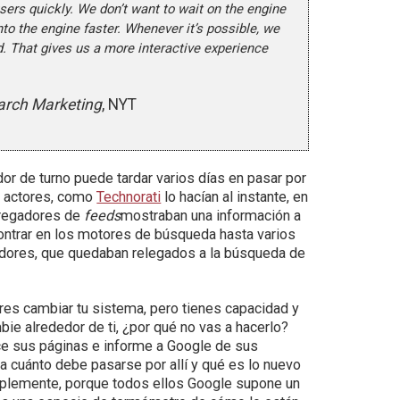
sers quickly. We don’t want to wait on the engine
nto the engine faster. Whenever it’s possible, we
ed. That gives us a more interactive experience
arch Marketing
, NYT
or de turno puede tardar varios días en pasar por
s actores, como
Technorati
lo hacían al instante, en
agregadores de
feeds
mostraban una información a
ontrar en los motores de búsqueda hasta varios
cadores, que quedaban relegados a la búsqueda de
res cambiar tu sistema, pero tienes capacidad y
e alrededor de ti, ¿por qué no vas a hacerlo?
nice sus páginas e informe a Google de sus
da cuánto debe pasarse por allí y qué es lo nuevo
plemente, porque todos ellos Google supone un