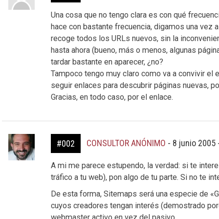
Una cosa que no tengo clara es con qué frecuenci
hace con bastante frecuencia, digamos una vez al d
recoge todos los URLs nuevos, sin la inconvenien
hasta ahora (bueno, más o menos, algunas págin
tardar bastante en aparecer, ¿no?
Tampoco tengo muy claro como va a convivir el es
seguir enlaces para descubrir páginas nuevas, p
Gracias, en todo caso, por el enlace.
CONSULTOR ANÓNIMO
-
8 junio 2005 
#002
A mi me parece estupendo, la verdad: si te inter
tráfico a tu web), pon algo de tu parte. Si no te in
De esta forma, Sitemaps será una especie de «G
cuyos creadores tengan interés (demostrado porqu
webmaster activo en vez del pasivo.