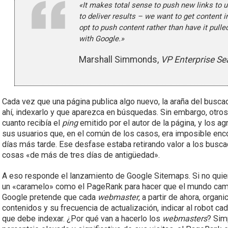
«It makes total sense to push new links to u
to deliver results – we want to get content i
opt to push content rather than have it pull
with Google.»
Marshall Simmonds,
VP Enterprise Se
Cada vez que una página publica algo nuevo, la araña del buscad
ahí, indexarlo y que aparezca en búsquedas. Sin embargo, otro
cuanto recibía el
ping
emitido por el autor de la página, y los 
sus usuarios que, en el común de los casos, era imposible enc
días más tarde. Ese desfase estaba retirando valor a los bus
cosas «de más de tres días de antigüedad».
A eso responde el lanzamiento de Google Sitemaps. Si no quie
un «caramelo» como el PageRank para hacer que el mundo cambi
Google pretende que cada
webmaster
, a partir de ahora, orga
contenidos y su frecuencia de actualización, indicar al robot ca
que debe indexar. ¿Por qué van a hacerlo los
webmasters
? Sim