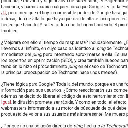
porcentaje elevado y significativo de sus visitas, el PageRan
haciendo, y harán «casi» cualquier cosa que Google les pida. 
JJ
, pero creo que el hoy inmarcesible poder de Google hará qu
indexar, den de alta lo que haya que dar de alta, e incorporen en 
tienen que hacerlo. Y si les piden que lo hagan haciendo el pino
también.
¿Mejorará con ello el tiempo de respuesta? Indudablemente. ¿Es 
llevemos al infinito, en cuyo caso es idéntico al
ping
de Technor
inmediatez del
ping
, pero intentando aproximarse a ella. Es un
los expertos en optimización (SEO), y crea también huecos par
también lo hizo el procedimiento
ping
en el caso de Technorati 
la principal preocupación de Technorati hace unos meses).
¿Tiene lógica para Google? Toda la del mundo, porque es una f
información para sus usuarios. ¿Cómo reaccionarán sus compe
además ha decidido liberar el código de esta herramienta con l
Igual
, la difusión promete ser rápida. Y como en todo, el efect
webmasters informando a su motor de búsqueda de qué debe in
propuesta de valor a sus usuarios más interesante. Me muero p
¿Por qué no una solución directa de
ping
, hecha
a la Technorati