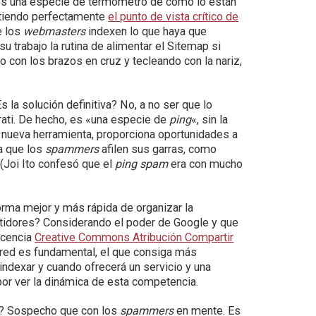
k es una especie de termómetro de cómo lo están
Entiendo perfectamente
el punto de vista crítico de
e los
webmasters
indexen lo que haya que
su trabajo la rutina de alimentar el Sitemap si
 o con los brazos en cruz y tecleando con la nariz,
la solución definitiva? No, a no ser que lo
ati. De hecho, es «una especie de
ping
«, sin la
a nueva herramienta, proporciona oportunidades a
a que los
spammers
afilen sus garras, como
(Joi Ito confesó que el
ping spam
era con mucho
orma mejor y más rápida de organizar la
tidores? Considerando el poder de Google y que
icencia
Creative Commons Atribución Compartir
o red es fundamental, el que consiga más
dexar y cuando ofrecerá un servicio y una
or ver la dinámica de esta competencia.
? Sospecho que con los
spammers
en mente. Es