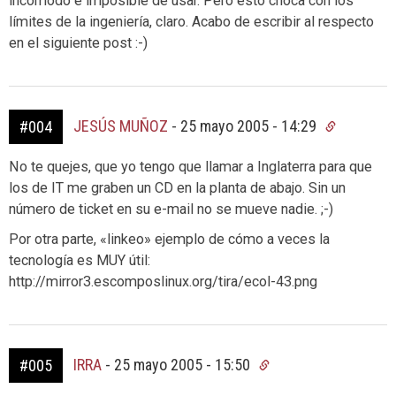
incómodo e imposible de usar. Pero esto choca con los
límites de la ingeniería, claro. Acabo de escribir al respecto
en el siguiente post :-)
JESÚS MUÑOZ
-
25 mayo 2005 - 14:29
#004
No te quejes, que yo tengo que llamar a Inglaterra para que
los de IT me graben un CD en la planta de abajo. Sin un
número de ticket en su e-mail no se mueve nadie. ;-)
Por otra parte, «linkeo» ejemplo de cómo a veces la
tecnología es MUY útil:
http://mirror3.escomposlinux.org/tira/ecol-43.png
IRRA
-
25 mayo 2005 - 15:50
#005