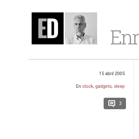
Enr
15 abril 2005
En
clock
,
gadgets
,
sleep
3