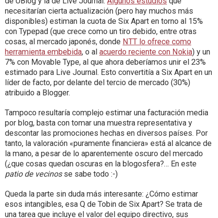
de UBlog y la de Live Journal.
Algunos estudios
que
necesitarían cierta actualización (pero hay muchos más
disponibles) estiman la cuota de Six Apart en torno al 15%
con Typepad (que crece como un tiro debido, entre otras
cosas, al mercado japonés, donde
NTT lo ofrece como
herramienta embebida
, o al
acuerdo reciente con Nokia
) y un
7% con Movable Type, al que ahora deberíamos unir el 23%
estimado para Live Journal. Esto convertitía a Six Apart en un
líder de facto, por delante del tercio de mercado (30%)
atribuido a Blogger.
Tampoco resultaría complejo estimar una facturación media
por blog, basta con tomar una muestra representativa y
descontar las promociones hechas en diversos países. Por
tanto, la valoración «puramente financiera» está al alcance de
la mano, a pesar de lo aparentemente oscuro del mercado
(¿que cosas quedan oscuras en la blogosfera?… En este
patio de vecinos
se sabe todo :-)
Queda la parte sin duda más interesante: ¿Cómo estimar
esos intangibles, esa Q de Tobin de Six Apart? Se trata de
una tarea que incluye el valor del equipo directivo, sus