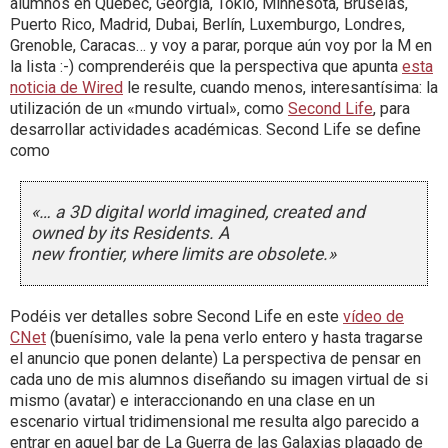
alumnos en Quebec, Georgia, Tokio, Minnesota, Bruselas,
Puerto Rico, Madrid, Dubai, Berlín, Luxemburgo, Londres,
Grenoble, Caracas… y voy a parar, porque aún voy por la M en
la lista :-) comprenderéis que la perspectiva que apunta
esta
noticia de Wired
le resulte, cuando menos, interesantísima: la
utilización de un «mundo virtual», como
Second Life
, para
desarrollar actividades académicas. Second Life se define
como
«… a 3D digital world imagined, created and
owned by its Residents. A
new frontier, where limits are obsolete.»
Podéis ver detalles sobre Second Life en este
vídeo de
CNet
(buenísimo, vale la pena verlo entero y hasta tragarse
el anuncio que ponen delante) La perspectiva de pensar en
cada uno de mis alumnos diseñando su imagen virtual de si
mismo (avatar) e interaccionando en una clase en un
escenario virtual tridimensional me resulta algo parecido a
entrar en aquel bar de La Guerra de las Galaxias plagado de