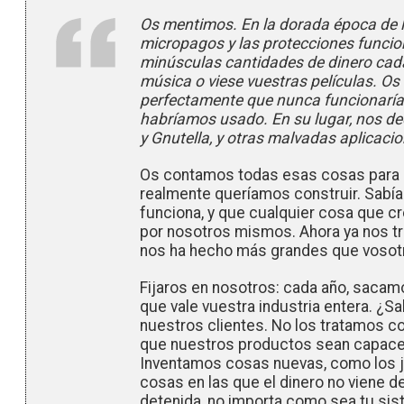
Os mentimos. En la dorada época de lo
micropagos y las protecciones funcio
minúsculas cantidades de dinero cad
música o viese vuestras películas. 
perfectamente que nunca funcionarí
habríamos usado. En su lugar, nos d
y Gnutella, y otras malvadas aplicaci
Os contamos todas esas cosas para q
realmente queríamos construir. Sab
funciona, y que cualquier cosa que 
por nosotros mismos. Ahora ya nos tr
nos ha hecho más grandes que voso
Fijaros en nosotros: cada año, saca
que vale vuestra industria entera. 
nuestros clientes. No los tratamos 
que nuestros productos sean capace
Inventamos cosas nuevas, como los ju
cosas en las que el dinero no viene d
detenida, no importa como sea tu sis