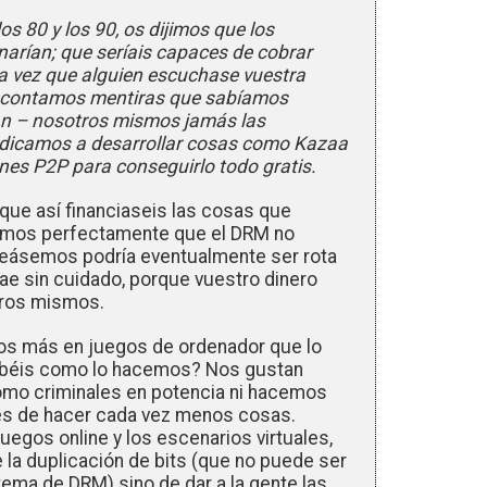
s 80 y los 90, os dijimos que los
narían; que seríais capaces de cobrar
a vez que alguien escuchase vuestra
Os contamos mentiras que sabíamos
an – nosotros mismos jamás las
edicamos a desarrollar cosas como Kazaa
ones P2P para conseguirlo todo gratis.
ue así financiaseis las cosas que
íamos perfectamente que el DRM no
creásemos podría eventualmente ser rota
ae sin cuidado, porque vuestro dinero
tros mismos.
mos más en juegos de ordenador que lo
¿Sabéis como lo hacemos? Nos gustan
como criminales en potencia ni hacemos
s de hacer cada vez menos cosas.
egos online y los escenarios virtuales,
e la duplicación de bits (que no puede ser
tema de DRM) sino de dar a la gente las