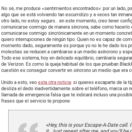
No sé, me produce «sentimientos encontrados»: por un lado, par
algo que se está volviendo tan escurridizo y a veces tan inma
otro lado, no estoy seguro… en este momento, creo tener config
comunicarse conmigo de manera síncrona, sabe como hacerlo e
comunicarse conmigo sincrónicamente en un momento concret
quiero interrupciones de ningún tipo. Quien no es capaz de co
momento dado, seguramente es porque yo no le he dado los pr
molestias se reducen a cambiarse a un medio asíncrono y espe
Todo ese sistema, hoy en delicado equilibrio, cambiaría segura
de Verizon. Es como la queja habitual de los que prueban Black
cuestión es conseguir convertir en síncrono un medio que era
Unido a esto, veo
esta otra noticia
: si quieres escaparte de la tí
desliza el dedo inadvertidamente sobre el teléfono, marca un n
llamada de emergencia falsa que te indicará incluso una posible
frases que el servicio te propone:
«Hey, this is your Escape-A-Date call. I
it. Just repeat after me, and you’ll be