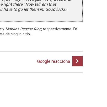
e right there.’ Now tell ‘em that
 have to go let them in. Good luck!»
e
y
Mobile’s Rescue Ring
, respectivamente. En
te de ningún sitio…
Google reacciona