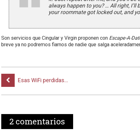
always happen to you? … All right, I’ll b
your roommate got locked out, and you
Son servicios que Cingular y Virgin proponen con
Escape-A-Dat
breve ya no podremos fiarnos de nadie que salga aceleradamen
Esas WiFi perdidas…
2
comentarios