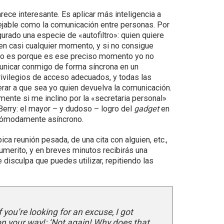
ece interesante. Es aplicar más inteligencia a
nejable como la comunicación entre personas. Por
urado una especie de «autofiltro»: quien quiere
n casi cualquier momento, y si no consigue
o es porque es ese preciso momento yo no
municar conmigo de forma síncrona en un
ivilegios de acceso adecuados, y todas las
rar a que sea yo quien devuelva la comunicación.
mente si me inclino por la «secretaria personal»
Berry: el mayor – y dudoso – logro del
gadget
en
 cómodamente asíncrono.
pica reunión pesada, de una cita con alguien, etc.,
umerito, y en breves minutos recibirás una
 disculpa que puedes utilizar, repitiendo las
f you’re looking for an excuse, I got
 on your way!: ‘Not again! Why does that