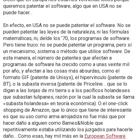
queremos patentar el software, algo que en USA no se
puede hacer…
En efecto, en USA no se puede patentar el software. No se
pueden patentar las leyes de la naturaleza, ni las fórmulas
matemáticas, ni, delde los ’70, los programas de software.
Pero tiene truco: no se puede patentar un programa, pero sí
un mecanismo, sistema o método que utilice software. De
esta manera, el número de patentes que afectan a
programas de software ha crecido como a unas veinte mil
por año, y afectan a las cosas más absurdas, como el
formato GIF (patente de Unisys), el hipervínculo (patente de
BT), o la subasta inversa (patente de Priceline… que se lo
digan a las lonjas de mi tierra o a los pacíficos holandeses
que subastan tulipanes, razón por la cual la subasta se llama
«subasta holandesa» en teoría económica). O el one-click
shopping de Amazon, que lo único que tiene de interesante
es que su uso como arma arrojadiza no fue más que por
hacer daño a alguien como Barnes&Noble que
repetitivamente estaba utilizando los juzgados para hacerle
daño… Como esas, hay mil más en la
European Software