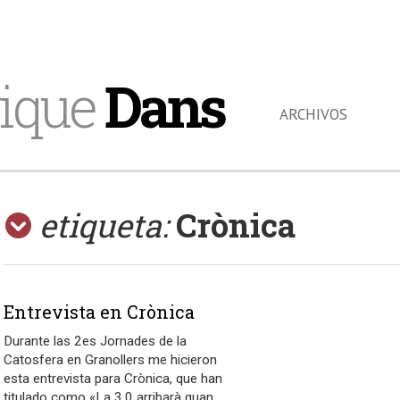
ique
Dans
ARCHIVOS
etiqueta:
Crònica
Entrevista en Crònica
Durante las 2es Jornades de la
Catosfera en Granollers me hicieron
esta entrevista para Crònica, que han
titulado como «La 3.0 arribarà quan