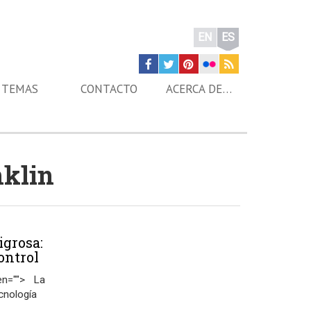
EN
ES
TEMAS
CONTACTO
ACERCA DE…
nklin
igrosa:
ontrol
een=""> La
ecnología