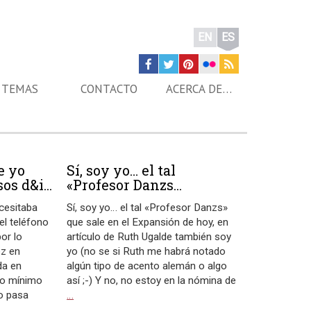
EN
ES
TEMAS
CONTACTO
ACERCA DE…
e yo
Sí, soy yo… el tal
os d&i...
«Profesor Danzs...
ecesitaba
Sí, soy yo… el tal «Profesor Danzs»
el teléfono
que sale en el Expansión de hoy, en
or lo
artículo de Ruth Ugalde también soy
ez en
yo (no se si Ruth me habrá notado
da en
algún tipo de acento alemán o algo
mo mínimo
así ;-) Y no, no estoy en la nómina de
o pasa
…