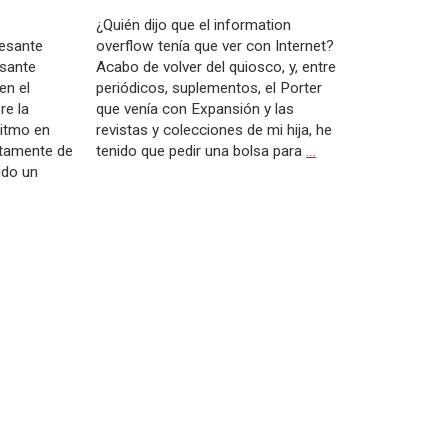
¿Quién dijo que el information
resante
overflow tenía que ver con Internet?
esante
Acabo de volver del quiosco, y, entre
en el
periódicos, suplementos, el Porter
re la
que venía con Expansión y las
ritmo en
revistas y colecciones de mi hija, he
etamente de
tenido que pedir una bolsa para
…
ido un