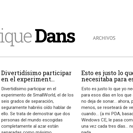
ique
Dans
ARCHIVOS
Divertidísimo participar
Esto es justo lo qu
en el experiment...
necesitaba para es
Divertidísimo participar en el
Esto es justo lo que yo n
experimento de SmallWorld, el de los
para esos días en los que 
seis grados de separación,
no deja de sonar… ahora, p
seguramente habréis oído hablar de
menos, se reseteará de v
ello. Se trata de demostrar que dos
cuando… (a mi PDA, basa
personas del mundo escogidas
Windows CE, le pasa co
completamente al azar están
una vez cada tres días… n
separadas como máximo
…
nada,
…