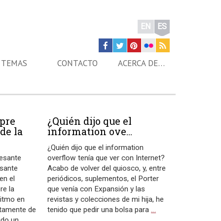
EN
ES
TEMAS
CONTACTO
ACERCA DE…
pre
¿Quién dijo que el
de la
information ove...
¿Quién dijo que el information
resante
overflow tenía que ver con Internet?
esante
Acabo de volver del quiosco, y, entre
en el
periódicos, suplementos, el Porter
re la
que venía con Expansión y las
ritmo en
revistas y colecciones de mi hija, he
etamente de
tenido que pedir una bolsa para
…
ido un