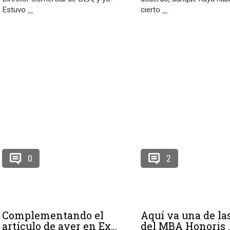
Estuvo
…
cierto
…
0
2
Complementando el
Aquí va una de las
artículo de ayer en Ex...
del MBA Honoris ..