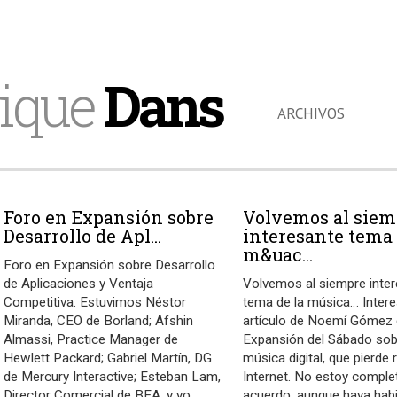
ique
Dans
ARCHIVOS
Foro en Expansión sobre
Volvemos al siem
Desarrollo de Apl...
interesante tema 
m&uac...
Foro en Expansión sobre Desarrollo
de Aplicaciones y Ventaja
Volvemos al siempre inte
Competitiva. Estuvimos Néstor
tema de la música… Inter
Miranda, CEO de Borland; Afshin
artículo de Noemí Gómez 
Almassi, Practice Manager de
Expansión del Sábado sob
Hewlett Packard; Gabriel Martín, DG
música digital, que pierde 
de Mercury Interactive; Esteban Lam,
Internet. No estoy compl
Director Comercial de BEA, y yo.
acuerdo, aunque haya hab