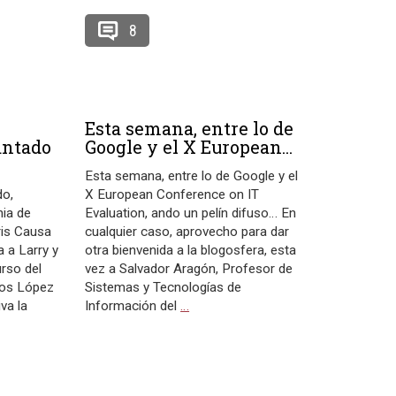
8
Esta semana, entre lo de
antado
Google y el X European...
Esta semana, entre lo de Google y el
do,
X European Conference on IT
nia de
Evaluation, ando un pelín difuso… En
is Causa
cualquier caso, aprovecho para dar
a a Larry y
otra bienvenida a la blogosfera, esta
urso del
vez a Salvador Aragón, Profesor de
los López
Sistemas y Tecnologías de
va la
Información del
…