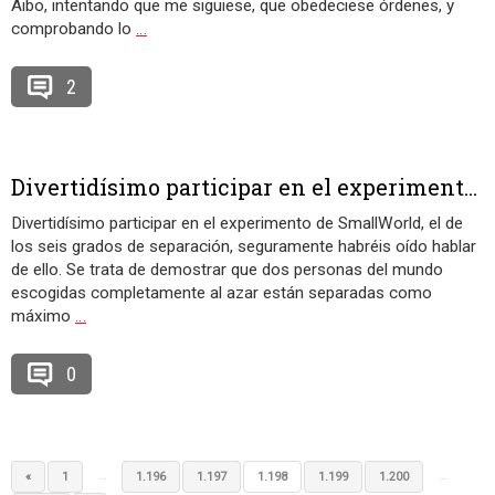
Aibo, intentando que me siguiese, que obedeciese órdenes, y
comprobando lo
…
2
Divertidísimo participar en el experiment...
Divertidísimo participar en el experimento de SmallWorld, el de
los seis grados de separación, seguramente habréis oído hablar
de ello. Se trata de demostrar que dos personas del mundo
escogidas completamente al azar están separadas como
máximo
…
0
…
…
«
1
1.196
1.197
1.198
1.199
1.200