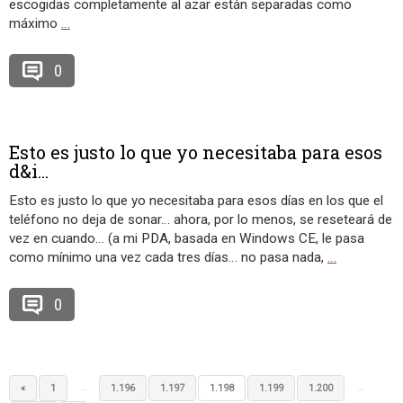
escogidas completamente al azar están separadas como
máximo
…
0
Esto es justo lo que yo necesitaba para esos
d&i...
Esto es justo lo que yo necesitaba para esos días en los que el
teléfono no deja de sonar… ahora, por lo menos, se reseteará de
vez en cuando… (a mi PDA, basada en Windows CE, le pasa
como mínimo una vez cada tres días… no pasa nada,
…
0
…
…
«
1
1.196
1.197
1.198
1.199
1.200