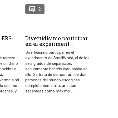
2
o ERS-
Divertidísimo participar
en el experiment...
Divertidísimo participar en el
e tercera
experimento de SmallWorld, el de los
e un día, o
seis grados de separación,
nocido» a
seguramente habréis oído hablar de
a,
ello. Se trata de demostrar que dos
 Verme a mi
personas del mundo escogidas
ndo que me
completamente al azar están
órdenes, y
separadas como máximo
…