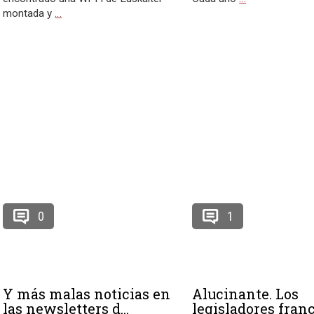
montada y
…
0
1
Y más malas noticias en
Alucinante. Los
las newsletters d...
legisladores franc