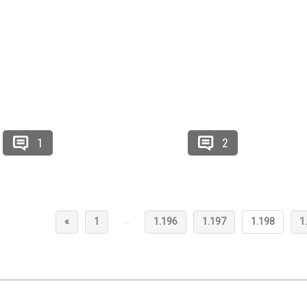
1
2
…
«
1
1.196
1.197
1.198
1