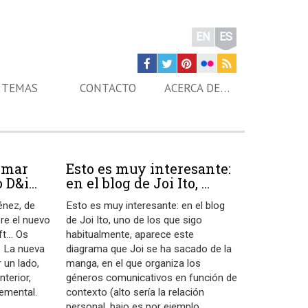
EN
ES
TEMAS
CONTACTO
ACERCA DE…
imar
Esto es muy interesante:
D&i...
en el blog de Joi Ito, ...
énez, de
Esto es muy interesante: en el blog
re el nuevo
de Joi Ito, uno de los que sigo
ft… Os
habitualmente, aparece este
- La nueva
diagrama que Joi se ha sacado de la
r un lado,
manga, en el que organiza los
nterior,
géneros comunicativos en función de
emental.
contexto (alto sería la relación
personal, bajo es por ejemplo
…