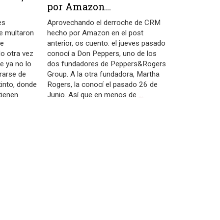
por Amazon...
es
Aprovechando el derroche de CRM
e multaron
hecho por Amazon en el post
de
anterior, os cuento: el jueves pasado
do otra vez
conocí a Don Peppers, uno de los
 ya no lo
dos fundadores de Peppers&Rogers
rarse de
Group. A la otra fundadora, Martha
into, donde
Rogers, la conocí el pasado 26 de
tienen
Junio. Así que en menos de
…