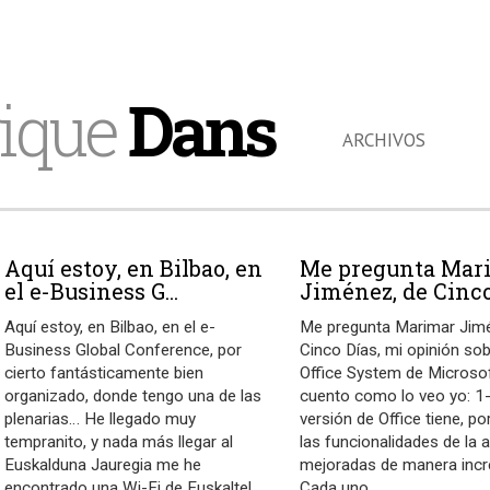
ique
Dans
ARCHIVOS
Aquí estoy, en Bilbao, en
Me pregunta Mar
el e-Business G...
Jiménez, de Cinco 
Aquí estoy, en Bilbao, en el e-
Me pregunta Marimar Jim
Business Global Conference, por
Cinco Días, mi opinión sob
cierto fantásticamente bien
Office System de Microso
organizado, donde tengo una de las
cuento como lo veo yo: 1
plenarias… He llegado muy
versión de Office tiene, po
tempranito, y nada más llegar al
las funcionalidades de la a
Euskalduna Jauregia me he
mejoradas de manera incr
encontrado una Wi-Fi de Euskaltel
Cada uno
…