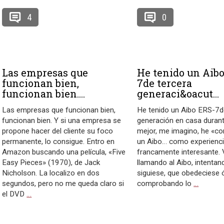
4
0
Las empresas que
He tenido un Aib
funcionan bien,
7de tercera
funcionan bien....
generaci&oacut...
Las empresas que funcionan bien,
He tenido un Aibo ERS-7d
funcionan bien. Y si una empresa se
generación en casa durant
propone hacer del cliente su foco
mejor, me imagino, he «co
permanente, lo consigue. Entro en
un Aibo… como experienci
Amazon buscando una película, «Five
francamente interesante.
Easy Pieces» (1970), de Jack
llamando al Aibo, intenta
Nicholson. La localizo en dos
siguiese, que obedeciese 
segundos, pero no me queda claro si
comprobando lo
…
el DVD
…