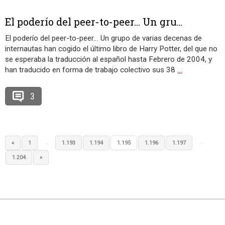
El poderío del peer-to-peer… Un gru...
El poderío del peer-to-peer… Un grupo de varias decenas de
internautas han cogido el último libro de Harry Potter, del que no
se esperaba la traducción al español hasta Febrero de 2004, y
han traducido en forma de trabajo colectivo sus 38
…
3
…
…
«
1
1.193
1.194
1.195
1.196
1.197
1.204
»