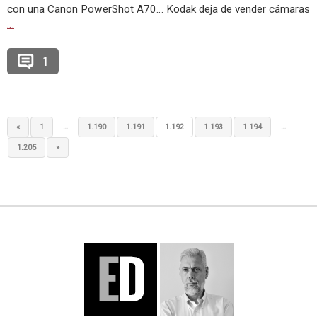
con una Canon PowerShot A70… Kodak deja de vender cámaras
…
1
…
…
«
1
1.190
1.191
1.192
1.193
1.194
1.205
»